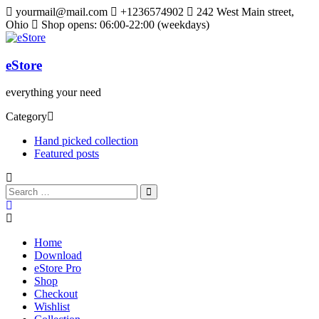
Skip
yourmail@mail.com
+1236574902
242 West Main street,
to
Ohio
Shop opens: 06:00-22:00 (weekdays)
content
eStore
everything your need
Category
Hand picked collection
Featured posts
Home
Download
eStore Pro
Shop
Checkout
Wishlist