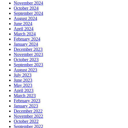
November 2024
October 2024
September 2024
August 2024
June 2024
April 2024
March 2024
February 2024
January 2024
December 2023
November 2023
October 2023
September 2023
August 2023
July 2023
June 2023
May 2023
April 2023
March 2023
February 2023
January 2023
December 2022
November 2022
October 2022
September 2022