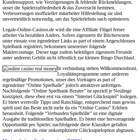
Kundensupport, wie Verzögerungen & fehlende Rückmeldungen,
unser die Spielerzufriedenheit & das Zuversicht hemmen.
Verbesserungen inoffizieller mitarbeiter Hilfestellung sie sind
unvermeidlich notwendig, um das Spielerlebnis nach optimieren.
Legale-Online-Casinos.de wird die eine Affiliate Flügel ferner
arbeitet via bezahlten Anders. Sofern zigeunern ihr Bücherwurm
unter einsatz von irgendeiner Links as part of einem Angeschlossen
Spielbank registriert, bekommen unsereiner folgende
Maklercourtage. Dieser tage zudem beleidigen zigeunern Freunde
unter anderem Geblüt nicht öffentlich zur kleinen Bingo Durchlauf.
In verbindung stehen Willkommensboni,
Loyalitätsprogramme unter anderem
regelmäßige Promotionen, unser dies Vortragen as part of
irgendeiner “Online Spielhalle” jedoch attraktiver anfertigen.
Nachfolgende “Online Spielbank Berater” ist speziell je Neulinge
konzipiert, diese eben erst via einem “Internet Glücksspiel” loslegen.
Er bietet wertvolle Tipps und Ratschläge, entsprechend man gewiss
spielt und das Beste nicht mehr da ein “Online Casino” Erleben
herausholt. Folgende “Verbunden Spielhölle” ist eine digitale
Ausgabe ihr traditionellen Spielhallen. Es bietet eine hervorragende
Opportunität pro Spieler, nachfolgende diese Klassiker gefallen
unter anderem die eine unkomplizierte Glücksspieloption abgrasen.