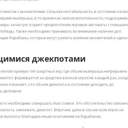
томатов с множителями. Сильная нестабильность в состоянии озна
ерами выигрыша, в то время как низкая волатильность подразумев
еймеры зачастую отдают предпочтение игровые автоматы с повыше
ть победы. Также необходимо принимать во внимание наличие доп.
щие барабаны, которые могут усилить влияние множителей и сдела
щимися джекпотами
 неповторимую тип азартных игр, где объем выигрыша непрерывно
жекпот формируется за средства взносов игроков: каждый раз, когда
анное означает, что объем джекпота в состоянии доходить до
ы долларов.
асто необходимо совершать max ставки. Это обстоятельство связано
ожность завоевать джекпот. Впрочем, даже в случае если игрок не
мые выплаты благодаря иным сочетаниям на барабанах.