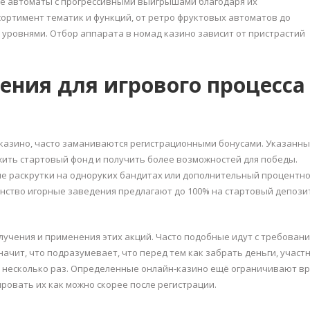
е автоматы с прогрессивными выигрышами благодаря их
сортимент тематик и функций, от ретро фруктовых автоматов до
ровнями. Отбор аппарата в номад казино зависит от пристрастий
ния для игрового процесса
н-казино, часто заманиваются регистрационными бонусами. Указанн
ить стартовый фонд и получить более возможностей для победы.
ые раскрутки на одноруких бандитах или дополнительный процентн
нство игорные заведения предлагают до 100% на стартовый депозит
лучения и применения этих акций. Часто подобные идут с требован
начит, что подразумевает, что перед тем как забрать деньги, участ
 в несколько раз. Определенные онлайн-казино ещё ограничивают в
ровать их как можно скорее после регистрации.