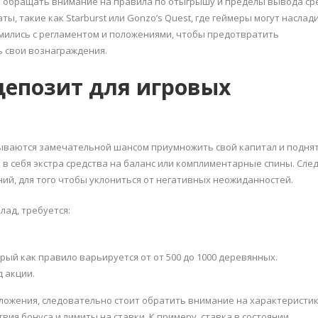
 обращать внимание на правила по отыгрышу и пределы вывода сре
 такие как Starburst или Gonzo’s Quest, где геймеры могут наслад
омились с регламентом и положениями, чтобы предотвратить
 свои вознаграждения.
депозит для игровых
зываются замечательной шансом приумножить свой капитал и подня
в себя экстра средства на баланс или комплиментарные спины. Сле
й, для того чтобы уклониться от негативных неожиданностей.
ад, требуется:
рый как правило варьируется от от 500 до 1000 деревянных.
 акции.
ожения, следовательно стоит обратить внимание на характеристик
вия бонуса и лимиты на ставки. К примеру, ставка в состоянии