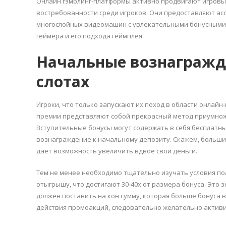
Онлайн гэмблинг-платформы активно продвигают игровы
востребованности среди игроков. Они предоставляют ас
многослойных видеомашин с увлекательными бонусными у
геймера и его подхода геймплея.
Начальные вознагражде
слотах
Игроки, что только запускают их поход в области онлай
премии представляют собой прекрасный метод приумнож
Вступительные бонусы могут содержать в себя бесплатн
вознаграждение к начальному депозиту. Скажем, больши
дает возможность увеличить вдвое свои деньги.
Тем не менее необходимо тщательно изучать условия по
отыгрышу, что достигают 30-40x от размера бонуса. Это з
должен поставить на кон сумму, которая больше бонуса
действия промоакций, следовательно желательно активи