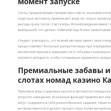
момент запуске
Слоты, предлагающие премии при старте, оказываются в
азартные автоматы привлекают взор не только своим кр
выгоды сразу после старта игры. Вознаграждения имеют
выигрышей, что делает геймплей еще более захватываю
Следует учитывать, что всякий автомат имеет свои спец
предоставляют бонусные раскрутки лишь при определен
множители призов в зависимости от объема отыгранных 
игрового аппарата, чтобы оптимально применять предо
Премиальные забавы и
слотах номад казино К
Призовые игры и даровые крутки в автоматах номад ка
игорного заведения. Указанные функции привлекают игр
могут содержать в себя разнообразные задания, такие к
интерактивности и делает процесс игры более интересн