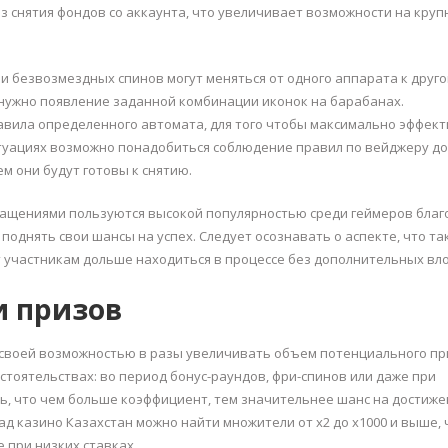
 снятия фондов со аккаунта, что увеличивает возможности на кру
и безвозмездных спинов могут меняться от одного аппарата к друго
нужно появление заданной комбинации иконок на барабанах.
вила определенного автомата, для того чтобы максимально эффек
туациях возможно понадобиться соблюдение правил по вейджеру д
м они будут готовы к снятию.
ащениями пользуются высокой популярностью среди геймеров благ
поднять свои шансы на успех. Следует осознавать о аспекте, что та
 участникам дольше находиться в процессе без дополнительных вл
и призов
своей возможностью в разы увеличивать объем потенциального пр
тоятельствах: во период бонус-раундов, фри-спинов или даже при
, что чем больше коэффициент, тем значительнее шанс на достиж
д казино Казахстан можно найти множители от x2 до x1000 и выше, 
при низких ставках.