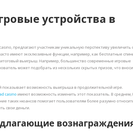
ровые устройства в
casino, предлагают участникам уникальную перспективу увеличить 
асто имеют эксклюзивные функции, например, как бесплатные спин
ь итоговый выигрыш. Например, большинство современные игровые
зователь может подобрать из нескольких скрытых призов, что вноси
й показывает возможность выигрыша в продолжительной игре.
d casino
имеют возможность изменить этот показатель. В среднем, 
ание таких нюансов помогает пользователям более разумно относить
ь свои деньги.
едлагающие вознаграждения