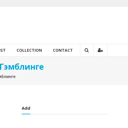
IST
COLLECTION
CONTACT
 Гэмблинге
мблинге
Add