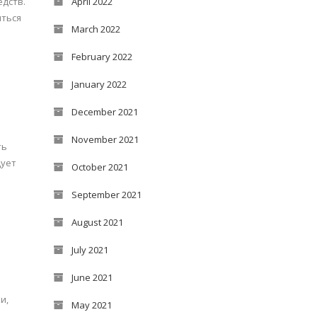
April 2022
дств.
иться
March 2022
February 2022
January 2022
December 2021
November 2021
ть
дует
October 2021
September 2021
August 2021
July 2021
June 2021
и,
May 2021