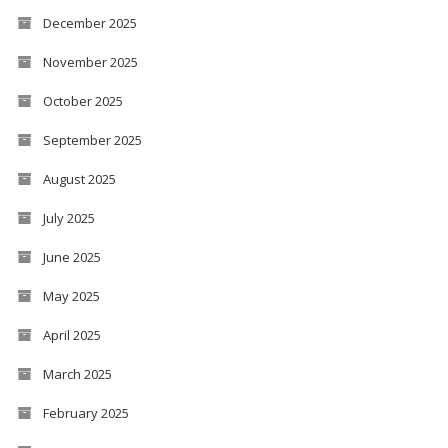
December 2025
November 2025
October 2025
September 2025
August 2025
July 2025
June 2025
May 2025
April 2025
March 2025
February 2025