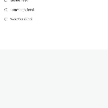
Entries feed
Comments feed
WordPress.org