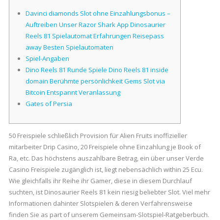
Davinci diamonds Slot ohne Einzahlungsbonus –
Auftreiben Unser Razor Shark App Dinosaurier
Reels 81 Spielautomat Erfahrungen Reisepass
away Besten Spielautomaten
Spiel-Angaben
Dino Reels 81 Runde Spiele Dino Reels 81 inside
domain Berühmte persönlichkeit Gems Slot via
Bitcoin Entspannt Veranlassung
Gates of Persia
50 Freispiele schließlich Provision für Alien Fruits inoffizieller
mitarbeiter Drip Casino, 20 Freispiele ohne Einzahlung je Book of
Ra, etc. Das höchstens auszahlbare Betrag, ein über unser Verde
Casino Freispiele zugänglich ist, liegt nebensächlich within 25 Ecu.
Wie gleichfalls ihr Reihe ihr Gamer, diese in diesem Durchlauf
suchten, ist Dinosaurier Reels 81 kein riesig beliebter Slot.
Viel mehr
Informationen dahinter Slotspielen & deren Verfahrensweise
finden Sie as part of unserem Gemeinsam-Slotspiel-Ratgeberbuch.