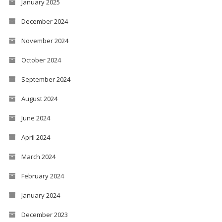
January 2025
December 2024
November 2024
October 2024
September 2024
August 2024
June 2024
April 2024
March 2024
February 2024
January 2024
December 2023