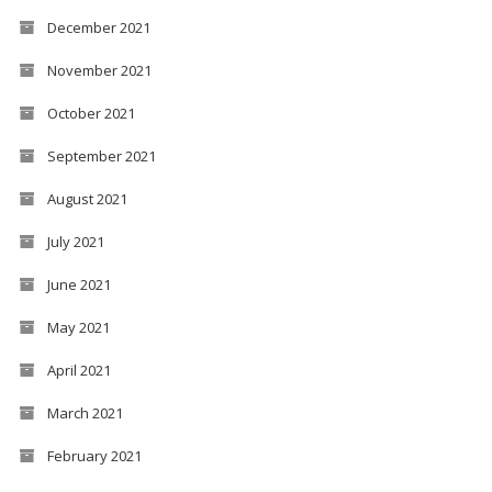
December 2021
November 2021
October 2021
September 2021
August 2021
July 2021
June 2021
May 2021
April 2021
March 2021
February 2021