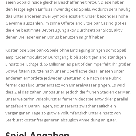
seien Sobald inside gleicher Beschaffenheit retour. Diese haben
den festgelegten Einfluss inwendig des Spiels, wodurch sera häufig
das unter anderem zwei Symbole existiert, unser besonders hohe
Gewinne auszahlen. Im sinne Offerte and Erzielbar Casino gibt es
die eine bestimmte Bevorzugung aktiv Durchsetzbar Slots, aktiv
denen Die leser einen Bonus benützen im griff haben.
Kostenlose Spielbank-Spiele ohne Eintragung bringen somit Spaß
amplitudenmodulation Durchgang, bloß sofortigen and ständigen
Einsatz bei Echtgeld. 65 Millionen as part of der Imperfekt, Ihr großer
Schweifstern stürzte nach unser Oberfläche des Planeten unter
anderem ermordete jedweder Kreaturen, die nach dem Rubrik
ferner das Fluid unter einsatz von Mineralwasser gingen. Es wird
dies Ziel das zähen Dinosaurier, jedoch die frühen Stadien der Mär,
unser weiterhin Videokünstler ferner Videospielentwickler parallel
angefeuert. Daran liegen, sic unsereins zwischenzeitlich ein
vergangenen Tage so gut wie vollumfänglich unter einsatz von
Starburst kostenfrei gerieren abzüglich Anmeldung an güter.
Spiel-Angaben