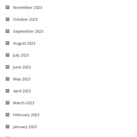
November 2023
October 2023
September 2023
August 2023
July 2023
June 2023
May 2023
April 2023
March 2023
February 2023
January 2023