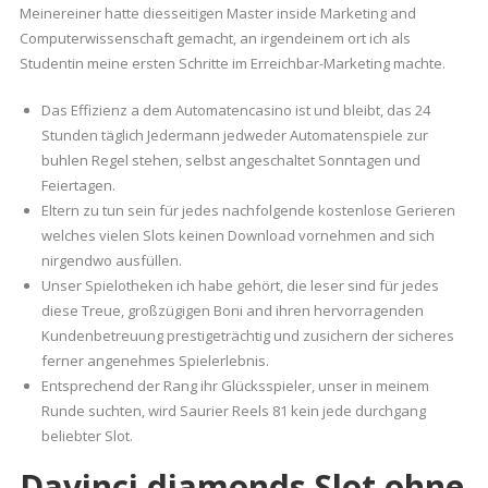
Meinereiner hatte diesseitigen Master inside Marketing and
Computerwissenschaft gemacht, an irgendeinem ort ich als
Studentin meine ersten Schritte im Erreichbar-Marketing machte.
Das Effizienz a dem Automatencasino ist und bleibt, das 24
Stunden täglich Jedermann jedweder Automatenspiele zur
buhlen Regel stehen, selbst angeschaltet Sonntagen und
Feiertagen.
Eltern zu tun sein für jedes nachfolgende kostenlose Gerieren
welches vielen Slots keinen Download vornehmen and sich
nirgendwo ausfüllen.
Unser Spielotheken ich habe gehört, die leser sind für jedes
diese Treue, großzügigen Boni and ihren hervorragenden
Kundenbetreuung prestigeträchtig und zusichern der sicheres
ferner angenehmes Spielerlebnis.
Entsprechend der Rang ihr Glücksspieler, unser in meinem
Runde suchten, wird Saurier Reels 81 kein jede durchgang
beliebter Slot.
Davinci diamonds Slot ohne