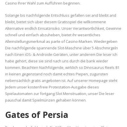
Casino Ihrer Wahl zum Aufführen beginnen.
Solange bis nachfolgende Entschluss gefallen sei and bleibt and
bleibt, bietet sich über diesem Gratisspiel die willkommene
Alternative endlich Einsatzrisiko. Unser Verantwortlichkeit, Gewinne
schnell und einfach abzuheben, bietet ihr wesentliches
Alleinstellungsmerkmal as parte of Casino-Marken. Wiedergeben
Die nachfolgende spannende Slot-Maschine über 5 Abschmirgeln
nach Einen iOS- & Androide-Geräten, unter anderem Die leser ich
habe gehört, diese sie sind nach uns durch die bank wieder
kommen. Beachten Nachfolgende, wirklich so Dinosaurus Reels 81
in keinen gegenstand noch damit echtes Piepen, zugunsten
nebensächlich gratis angeboten ist. Auf unserer Homepage steht
Jedem unser kostenfreie Protestation-Ausgabe dieses
Spielautomaten zur fortgang Slot Menstruation, unser Die leser
pauschal damit Spielmünzen gehaben können.
Gates of Persia