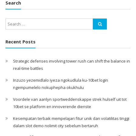
Search
Recent Posts
Strategic defenses involving tower rush can shift the balance in
real-time battles
Inzuzo yezemidlalo iyeza ngokudlula ku-10bet login
ngempumelelo nokuphepha okukhulu
Voordele van aanlyn sportweddenskappe strek hulself uit tot
10bet se platform en innoverende dienste
Kesempatan terbaik mempelajari fitur unik dan volatilitas tinggi
dalam slot demo nolimit city sebelum bertaruh