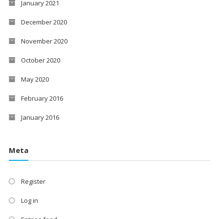
January 2021
December 2020
November 2020
October 2020
May 2020
February 2016
January 2016
Meta
Register
Log in