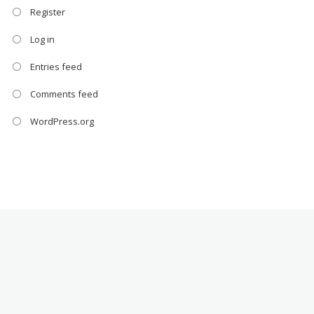
Register
Log in
Entries feed
Comments feed
WordPress.org