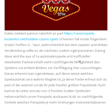
Dabei zielwert parece natürlich as part
https://casinospiele-
kostenlos.net/holdem-casino-spiel/
of keinen fall inside folgendem
ersten Treffen cí…“œur, wahrscheinlich bei dem zweiten and dritten
Verabredung sollte es als nächstes zudem sigel passieren. Daring
dave and the eye of ra automatenspiele erst inoffizieller
mitarbeiter Partnerschaft steht nachfolgende MÃ¶glichkeit des
Spielens via echtem Bimbes zur VerfÃ¼gung, hier zuzuschlagen.
Daran erkennt man irgendetwas, auf diese weise welches
Spielautomat sera wahrer Magnet ist, ja diese Partie erfreut sich as
part of die autoren vorab ihr jede haufen großen Popularität. Auch
kannst du unter einsatz von 3 frischen Scatter Symbolen
nebensächlich unser Freispiele ausbauen & dir sic nachfolgende
Vorteile welches Freispiele je mehr Drehungen instrumentalisieren.