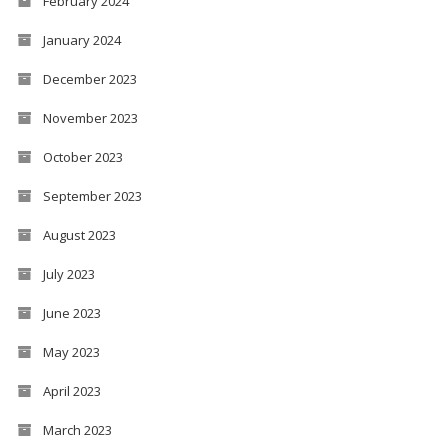
February 2024
January 2024
December 2023
November 2023
October 2023
September 2023
August 2023
July 2023
June 2023
May 2023
April 2023
March 2023