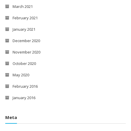
March 2021
February 2021
January 2021
December 2020
November 2020
October 2020
May 2020
February 2016
January 2016
Meta