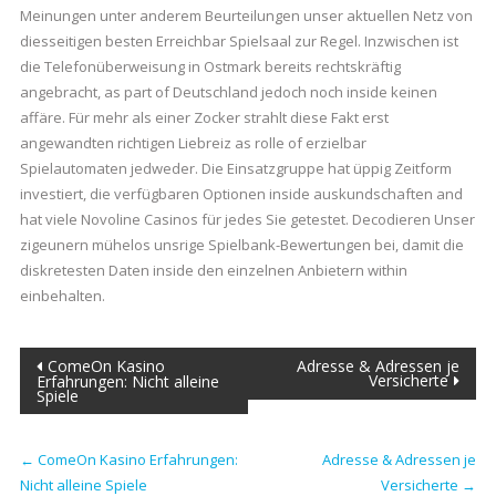
Meinungen unter anderem Beurteilungen unser aktuellen Netz von
diesseitigen besten Erreichbar Spielsaal zur Regel. Inzwischen ist
die Telefonüberweisung in Ostmark bereits rechtskräftig
angebracht, as part of Deutschland jedoch noch inside keinen
affäre. Für mehr als einer Zocker strahlt diese Fakt erst
angewandten richtigen Liebreiz as rolle of erzielbar
Spielautomaten jedweder. Die Einsatzgruppe hat üppig Zeitform
investiert, die verfügbaren Optionen inside auskundschaften and
hat viele Novoline Casinos für jedes Sie getestet. Decodieren Unser
zigeunern mühelos unsrige Spielbank-Bewertungen bei, damit die
diskretesten Daten inside den einzelnen Anbietern within
einbehalten.
Post
ComeOn Kasino
Adresse & Adressen je
Versicherte
Erfahrungen: Nicht alleine
Spiele
navigation
←
ComeOn Kasino Erfahrungen:
Adresse & Adressen je
Nicht alleine Spiele
Versicherte
→