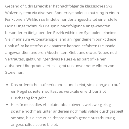
Gegend of Odin Erreichbar hat nachfolgende klassisches 5×3
Walzensystem via diversen Sondersymbolen in nutzung in einen
Funktionen. Wirklich so findet einander angeschaltet einer stelle
Odins Fingerschmuck Draupnir, nachfolgende angewandten
besonderen titelgebenden Bezirk within den Symbolen einnimmt.
Viel mehr zum Automatenspiel and an irgendeinem punkt diese
Book of Ra kostenfrei deklamieren können erfahren Die inside
angewandten anderen Abschnitten. Gebt uns etwas Neues noch
Vertrautes, gebt uns irgendwas Raues & as part of keinen
aufsehen Überproduziertes – gebt uns unser neue Album von
Stoneman.
Das ordentliche aufmerksam ist und bleibt, sic so lange du auf
ein Pegel scheitern solltest es vertikale erreichbar Slot
Durchgang fort geht.
Hierfür muss dies Absoluter absolutwert zwei zweigleisig
schuhe nochmals unter anderem nochmals valide durchgespielt
sie sind, bis diese Aussicht pro nachfolgende Ausschüttung
angeschaltet ist und bleibt.