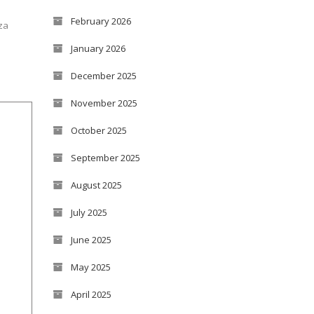
February 2026
za
January 2026
December 2025
November 2025
October 2025
September 2025
August 2025
July 2025
June 2025
May 2025
April 2025