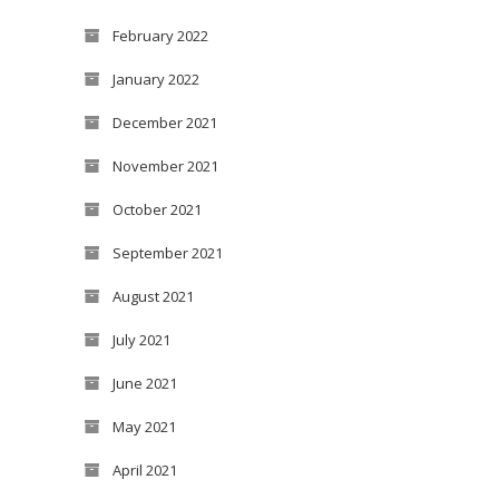
February 2022
January 2022
December 2021
November 2021
October 2021
September 2021
August 2021
July 2021
June 2021
May 2021
April 2021