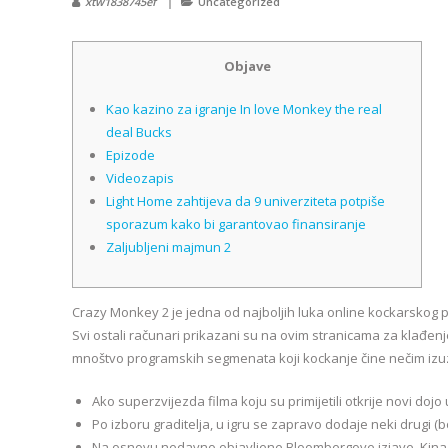
xtw1838745ef
Uncategorized
Objave
Kao kazino za igranje In love Monkey the real
deal Bucks
Epizode
Videozapis
Light Home zahtijeva da 9 univerziteta potpiše
sporazum kako bi garantovao finansiranje
Zaljubljeni majmun 2
Crazy Monkey 2 je jedna od najboljih luka online kockarskog
Svi ostali računari prikazani su na ovim stranicama za klađe
mnoštvo programskih segmenata koji kockanje čine nečim izuz
Ako superzvijezda filma koju su primijetili otkrije novi doj
Po izboru graditelja, u igru ​​se zapravo dodaje neki drugi (
Na osnovu nedavno objavljene Bloombergove izjave, Kina p