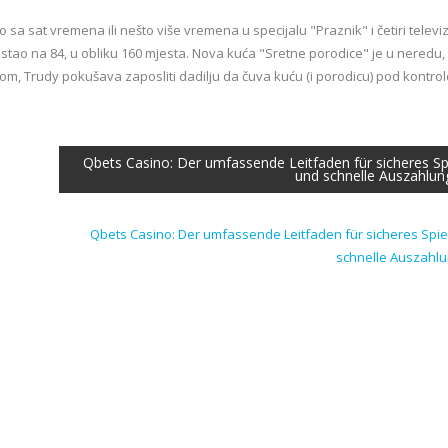
sat vremena ili nešto više vremena u specijalu "Praznik" i četiri televiz
stao na 84, u obliku 160 mjesta. Nova kuća "Sretne porodice" je u neredu,
om, Trudy pokušava zaposliti dadilju da čuva kuću (i porodicu) pod kontro
Qbets Casino: Der umfassende Leitfaden für sicheres Sp
und schnelle Auszahlu
Qbets Casino: Der umfassende Leitfaden für sicheres Spi
schnelle Auszahl