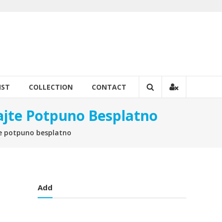
IST
COLLECTION
CONTACT
rajte Potpuno Besplatno
te potpuno besplatno
Add