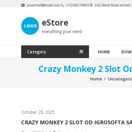
Skip
yourmail@mail.com
+1236574902
242 West Main street
to
content
eStore
everything your need
Category
HOME
DOW
Crazy Monkey 2 Slot Od
Home
⁄
Uncategori
October 28, 2025
CRAZY MONKEY 2 SLOT OD IGROSOFTA S