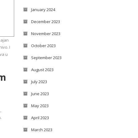
January 2024
December 2023
November 2023
jajan
October 2023
ivo. I
tva u
September 2023
August 2023
um
July 2023
June 2023
May 2023
,
.
April 2023
March 2023