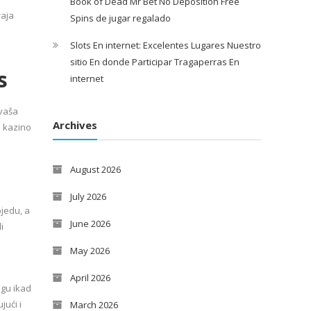
Book of Dead Mr Bet No Deposition Free
raja
Spins de jugar regalado
Slots En internet: Excelentes Lugares Nuestro
sitio En donde Participar Tragaperras En
s
internet
 vaša
Archives
i kazino
August 2026
July 2026
bjedu, a
June 2026
i
May 2026
April 2026
agu ikad
jući i
March 2026