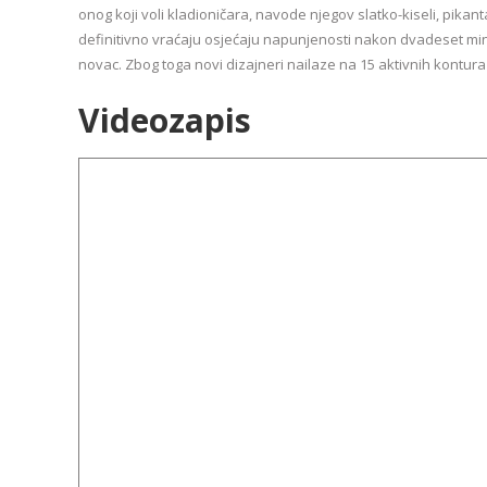
onog koji voli kladioničara, navode njegov slatko-kiseli, pikantan 
definitivno vraćaju osjećaju napunjenosti nakon dvadeset minu
novac. Zbog toga novi dizajneri nailaze na 15 aktivnih kontura
Videozapis