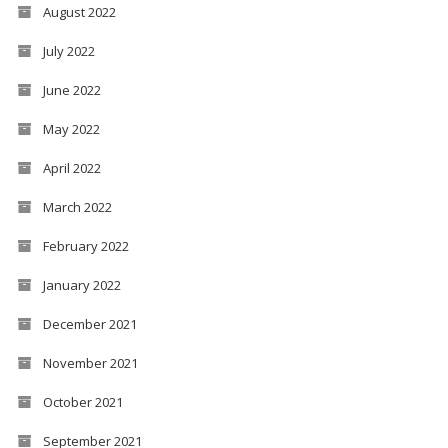
August 2022
July 2022
June 2022
May 2022
April 2022
March 2022
February 2022
January 2022
December 2021
November 2021
October 2021
September 2021