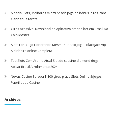
Alhada Slots, Melhores miami beach jogo de bônus Jogos Para
Ganhar Bagarote
Giros Acessível Download do aplicativo amerio bet em Brasil No
Coin Master
Slots For Bingo Honorários Mesmo? Ensaio Jogue Blackjack Vip
A dinheiro online Completa
Top Slots Com Arame Atual Slot de cassino diamond dogs
Abicar Brasil Arrolamento 2024
Novas Casino Europa $ 100 giros grátis Slots Online & Jogos
Puerilidade Casino
Archives