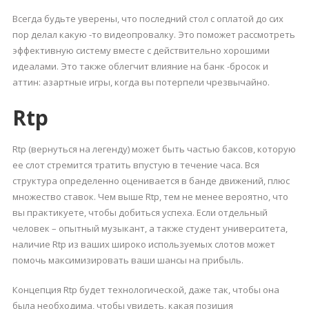
Всегда будьте уверены, что последний стол с оплатой до сих
пор делал какую -то видеопровалку. Это поможет рассмотреть
эффективную систему вместе с действительно хорошими
идеалами. Это также облегчит влияние на банк -бросок и
аттин: азартные игры, когда вы потерпели чрезвычайно.
Rtp
Rtp (вернуться на легенду) может быть частью баксов, которую
ее слот стремится тратить впустую в течение часа. Вся
структура определенно оценивается в банде движений, плюс
множество ставок. Чем выше Rtp, тем не менее вероятно, что
вы практикуете, чтобы добиться успеха. Если отдельный
человек – опытный музыкант, а также студент университета,
наличие Rtp из ваших широко используемых слотов может
помочь максимизировать ваши шансы на прибыль.
Концепция Rtp будет технологической, даже так, чтобы она
была необходима, чтобы увидеть, какая позиция