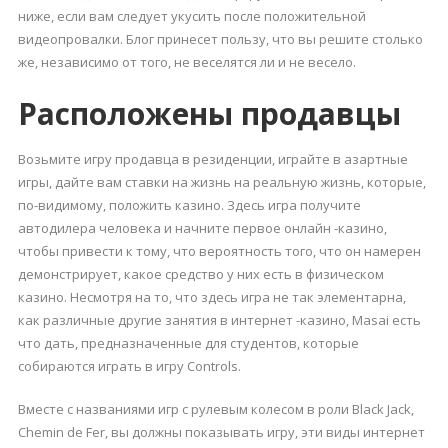
ниже, если вам следует укусить после положительной
видеопровалки. Блог принесет пользу, что вы решите столько
же, независимо от того, не веселятся ли и не весело.
Расположены продавцы
Возьмите игру продавца в резиденции, играйте в азартные
игры, дайте вам ставки на жизнь на реальную жизнь, которые,
по-видимому, положить казино. Здесь игра получите
автодилера человека и начните первое онлайн -казино,
чтобы привести к тому, что вероятность того, что он намерен
демонстрирует, какое средство у них есть в физическом
казино. Несмотря на то, что здесь игра не так элементарна,
как различные другие занятия в интернет -казино, Masai есть
что дать, предназначенные для студентов, которые
собираются играть в игру Controls.
Вместе с названиями игр с рулевым колесом в роли Black Jack,
Chemin de Fer, вы должны показывать игру, эти виды интернет