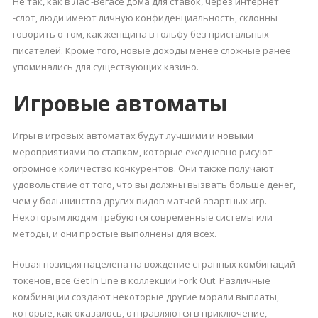
Не так, как в Лас -Вегасе дома для ставок, через интернет
-слот, люди имеют личную конфиденциальность, склонны
говорить о том, как женщина в гольфу без пристальных
писателей.
Кроме того, новые доходы менее сложные ранее
упоминались для существующих казино.
Игровые автоматы
Игры в игровых автоматах будут лучшими и новыми
мероприятиями по ставкам, которые ежедневно рисуют
огромное количество конкурентов. Они также получают
удовольствие от того, что вы должны вызвать больше денег,
чем у большинства других видов матчей азартных игр.
Некоторым людям требуются современные системы или
методы, и они простые выполнены для всех.
Новая позиция нацелена на вождение странных комбинаций
токенов, все Get In Line в коллекции Fork Out. Различные
комбинации создают некоторые другие морали выплаты,
которые, как оказалось, отправляются в приключение,