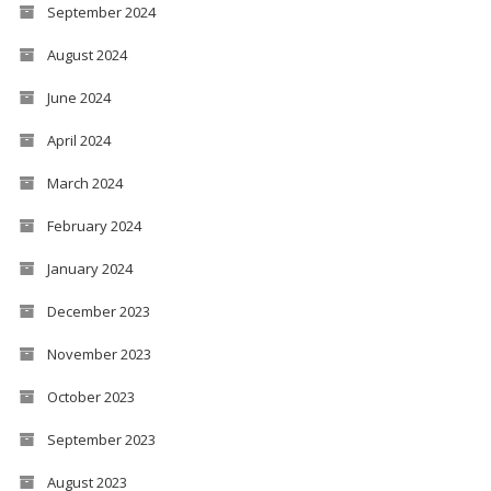
September 2024
August 2024
June 2024
April 2024
March 2024
February 2024
January 2024
December 2023
November 2023
October 2023
September 2023
August 2023