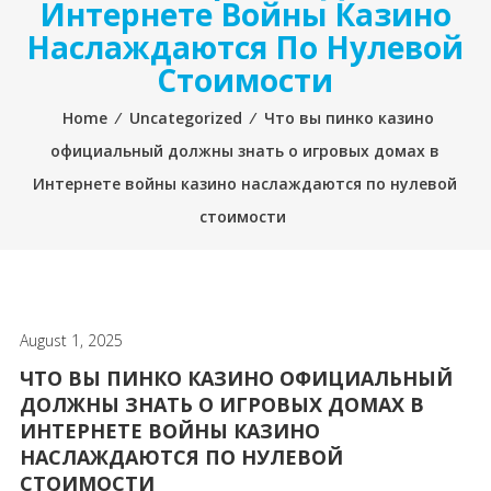
Интернете Войны Казино
Наслаждаются По Нулевой
Стоимости
Home
⁄
Uncategorized
⁄
Что вы пинко казино
официальный должны знать о игровых домах в
Интернете войны казино наслаждаются по нулевой
стоимости
August 1, 2025
ЧТО ВЫ ПИНКО КАЗИНО ОФИЦИАЛЬНЫЙ
ДОЛЖНЫ ЗНАТЬ О ИГРОВЫХ ДОМАХ В
ИНТЕРНЕТЕ ВОЙНЫ КАЗИНО
НАСЛАЖДАЮТСЯ ПО НУЛЕВОЙ
СТОИМОСТИ