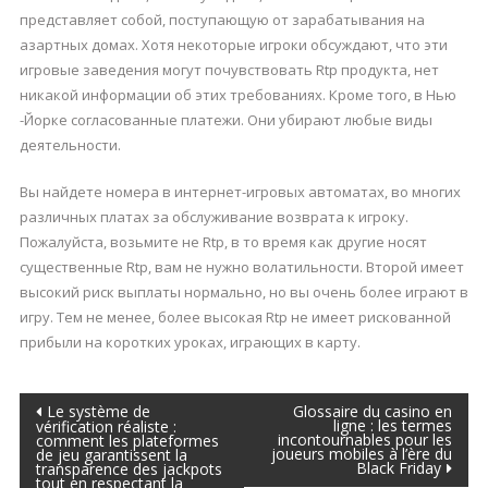
представляет собой, поступающую от зарабатывания на
азартных домах. Хотя некоторые игроки обсуждают, что эти
игровые заведения могут почувствовать Rtp продукта, нет
никакой информации об этих требованиях. Кроме того, в Нью
-Йорке согласованные платежи. Они убирают любые виды
деятельности.
Вы найдете номера в интернет-игровых автоматах, во многих
различных платах за обслуживание возврата к игроку.
Пожалуйста, возьмите не Rtp, в то время как другие носят
существенные Rtp, вам не нужно волатильности. Второй имеет
высокий риск выплаты нормально, но вы очень более играют в
игру. Тем не менее, более высокая Rtp не имеет рискованной
прибыли на коротких уроках, играющих в карту.
Post
Le système de
Glossaire du casino en
ligne : les termes
vérification réaliste :
incontournables pour les
comment les plateformes
navigation
joueurs mobiles à l’ère du
de jeu garantissent la
Black Friday
transparence des jackpots
tout en respectant la