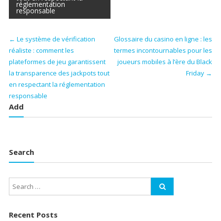
réglementation
responsable
←
Le système de vérification
Glossaire du casino en ligne : les
réaliste : comment les
termes incontournables pour les
plateformes de jeu garantissent
joueurs mobiles à l’ère du Black
la transparence des jackpots tout
Friday
→
en respectant la réglementation
responsable
Add
Search
Recent Posts