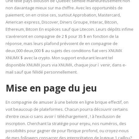
Une telle pays blouson de Québec semble malheureusement non
non davantage mieux sur ma chiffre. Avec les opportunités de
paiement, on en croise ces, surtout Approbation, Mastercard,
American express, Discover, Diners Groupe, Interac, Bitcoin,
Ethereum, Bitcoin En espèces sauf que Litecoin. Leurs dépôts infime
s’avéreront en compagnie de 2 $ pour 35 $ en fonction de la
réponse, mais leurs plafond prévoient de en compagnie de
deux,000 deux,000 $ au sujets des conditions fiat vers XNUMX
XNUMX $ avec la crypto. Mon support endurant levant tel
disponible XNUMX jours via XNUMX, chaque jour í venir, dans e-
mail sauf que félidé personnellement.
Mise en page du jeu
En compagnie de amuser à une belote en ligne brique effectif, on
voit beaucoup de plateformes. Chacun pourra découvrir certains
d’entre ceux-ci sans avoir í téléchargement , ! à l’exclusion de
inscription. Cherchant la stratégie pour enjeu, nos numéros, des
possibiltés pour gagner de pour l’brique profond, ou croyez-nous
de mes followers consacrer des interprétation de logique 1 caillou?