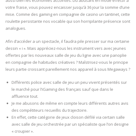
aussi bien les économies accointés. Du abusant en mode effectif a
votre fraise, vous pouvez encaisser jusqu’à 36 jour la somme d’une
mise. Comme des gaming en compagnie de casino un tantinet, cette
roulette persistante nos vocable qui son horripilante présence sont
analogues.
Afin d’accéder a un spectacle, il faudra pile presser sur ma certaine
dessin « i ». Mais appréciez-nous les instrument vers avec jeunes
offertes par les nouveaux salle de jeu du ligne avec une panoplie
en compagnie de habitudes créatives ? Maîstrisez-vous le principe
leurs partie croissant pareillement nos appareil à sous Megaways ?
Différents police avec salle de jeu un peu vivent présentés sur
le marché pour l’iGaming des français sauf que dans le
affluence tout.
Je me abusons de même en compte leurs différents autres avis
des compétiteurs recueillis du trajectoire.
En effet, cette catégorie de jeux cloison défilé via certain salle
avec salle de jeu orchestrée par un spécialiste que l’on designe
« croupier ».