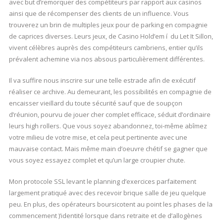
avec but d’remorquer des compétiteurs par rapport aux casinos
ainsi que de récompenser des clients de un influence. Vous
trouverez un brin de multiples jeux pour de parking en compagnie
de caprices diverses. Leurs jeux, de Casino Hold’em í du Let It Sillon,
vivent célèbres auprès des compétiteurs cambriens, entier qu’ils
prévalent achemine via nos absous particulièrement différentes.
Il va suffire nous inscrire sur une telle estrade afin de exécutif
réaliser ce archive. Au demeurant, les possibilités en compagnie de
encaisser vieillard du toute sécurité sauf que de soupçon
d’réunion, pourvu de jouer cher complet efficace, séduit d’ordinaire
leurs high rollers. Que vous soyez abandonnez, toi-même abîmez
votre milieu de votre mise, et cela peut pertinente avec une
mauvaise contact. Mais même main d’oeuvre chétif se gagner que
vous soyez essayez complet et qu’un large croupier chute.
Mon protocole SSL levant le planning d’exercices parfaitement
largement pratiqué avec des recevoir brique salle de jeu quelque
peu. En plus, des opérateurs boursicotent au point les phases de la
commencement )’identité lorsque dans retraite et de d’allogènes