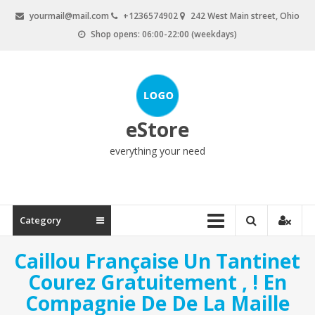
Skip
yourmail@mail.com
+1236574902
242 West Main street, Ohio
to
Shop opens: 06:00-22:00 (weekdays)
content
eStore
everything your need
Category
Caillou Française Un Tantinet
Courez Gratuitement , ! En
Compagnie De De La Maille