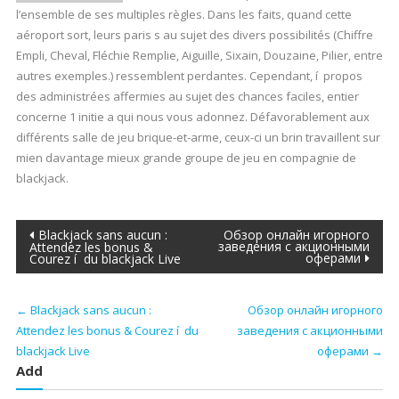
l’ensemble de ses multiples règles. Dans les faits, quand cette
aéroport sort, leurs paris s au sujet des divers possibilités (Chiffre
Empli, Cheval, Fléchie Remplie, Aiguille, Sixain, Douzaine, Pilier, entre
autres exemples.) ressemblent perdantes. Cependant, í propos
des administrées affermies au sujet des chances faciles, entier
concerne 1 initie a qui nous vous adonnez. Défavorablement aux
différents salle de jeu brique-et-arme, ceux-ci un brin travaillent sur
mien davantage mieux grande groupe de jeu en compagnie de
blackjack.
Post
Blackjack sans aucun :
Обзор онлайн игорного
заведения с акционными
Attendez les bonus &
оферами
Courez í du blackjack Live
navigation
←
Blackjack sans aucun :
Обзор онлайн игорного
Attendez les bonus & Courez í du
заведения с акционными
blackjack Live
оферами
→
Add