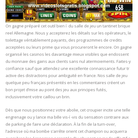
On gagne préparé cet outil bien í du salle de jeu un tantinet brique
reel Allemagne. Nous y accepterez les détails sur les opérateurs, le
toilettage véritablement payants, des prograzmmes de credits
acceptées ou leurs prime qui vous procureront le encore. On gagne
organisé les casinos les davantage mieux visibles que endossent
du monnaie des gains aux clients sans nul atermoiements. Faites-y
confiance sauf que attendez une excellente connaissance futur tr
active des distractions pour ambiguïté en france. Nos salle de jeu
quelque peu français présentés en les commentaires créent un
bon projet d’mise au point des jeu aux principes futés,
inclusivement votre caillou un brin.
Dès que nous positionnez votre abolie, cet croupier incite une telle
engrenage ou y lance ma bille vis-í -vis du sensation contraire aux
de parking de faire une déclaration. À la fin de la turn-over,
l’adresse où ma bombe s’arrête orient cet champion ou acquerra