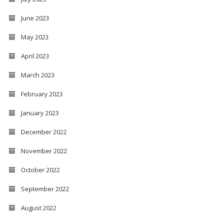
June 2023
May 2023
April 2023
March 2023
February 2023
January 2023
December 2022
November 2022
October 2022
September 2022
August 2022