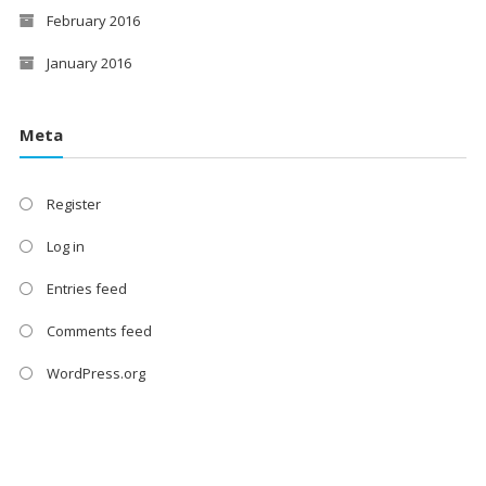
February 2016
January 2016
Meta
Register
Log in
Entries feed
Comments feed
WordPress.org