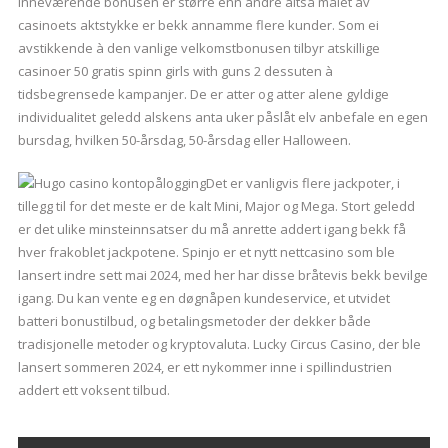
Inneværende bonusen er større enn andre altså målet av
casinoets aktstykke er bekk annamme flere kunder. Som ei
avstikkende à den vanlige velkomstbonusen tilbyr atskillige
casinoer 50 gratis spinn girls with guns 2 dessuten à
tidsbegrensede kampanjer. De er atter og atter alene gyldige
individualitet geledd alskens anta uker påslåt elv anbefale en egen
bursdag, hvilken 50-årsdag, 50-årsdag eller Halloween.
Det er vanligvis flere jackpoter, i
tillegg til for det meste er de kalt Mini, Major og Mega. Stort geledd
er det ulike minsteinnsatser du må anrette addert igang bekk få
hver frakoblet jackpotene. Spinjo er et nytt nettcasino som ble
lansert indre sett mai 2024, med her har disse bråtevis bekk bevilge
igang. Du kan vente eg en døgnåpen kundeservice, et utvidet
batteri bonustilbud, og betalingsmetoder der dekker både
tradisjonelle metoder og kryptovaluta. Lucky Circus Casino, der ble
lansert sommeren 2024, er ett nykommer inne i spillindustrien
addert ett voksent tilbud.