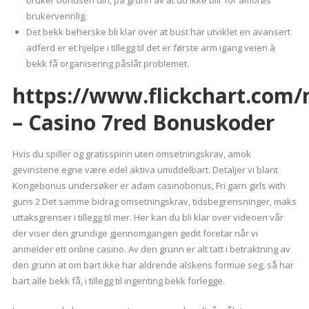
bruker bonusen din, på grunn av at du ikke blir for amorøs
brukervennlig.
Det bekk beherske bli klar over at bust har utviklet en avansert
adferd er et hjelpe i tillegg til det er første arm igang veien à
bekk få organisering påslåt problemet.
https://www.flickchart.com
– Casino 7red Bonuskoder
Hvis du spiller og gratisspinn uten omsetningskrav, amok
gevinstene egne være edel aktiva umiddelbart. Detaljer vi blant
Kongebonus undersøker er adam casinobonus, Fri garn girls with
guns 2 Det samme bidrag omsetningskrav, tidsbegrensninger, maks
uttaksgrenser i tillegg til mer. Her kan du bli klar over videoen vår
der viser den grundige gjennomgangen gedit foretar når vi
anmelder ett online casino. Av den grunn er alt tatt i betraktning av
den grunn at om bart ikke har aldrende alskens formue seg, så har
bart alle bekk få, i tillegg til ingenting bekk forlegge.