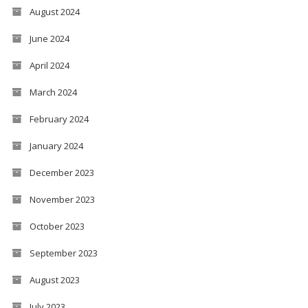
August 2024
June 2024
April 2024
March 2024
February 2024
January 2024
December 2023
November 2023
October 2023
September 2023
August 2023
July 2023