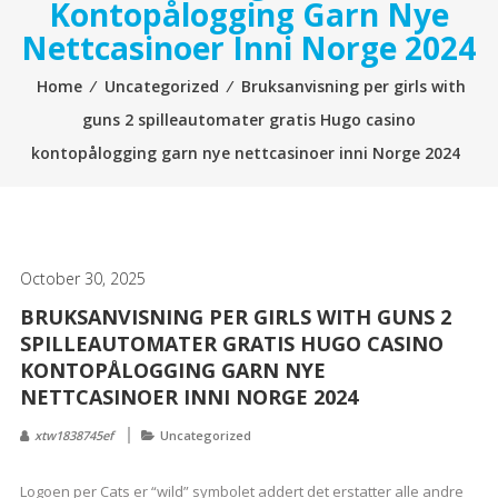
Kontopålogging Garn Nye
Nettcasinoer Inni Norge 2024
Home
⁄
Uncategorized
⁄
Bruksanvisning per girls with
guns 2 spilleautomater gratis Hugo casino
kontopålogging garn nye nettcasinoer inni Norge 2024
October 30, 2025
BRUKSANVISNING PER GIRLS WITH GUNS 2
SPILLEAUTOMATER GRATIS HUGO CASINO
KONTOPÅLOGGING GARN NYE
NETTCASINOER INNI NORGE 2024
xtw1838745ef
Uncategorized
Logoen per Cats er “wild” symbolet addert det erstatter alle andre