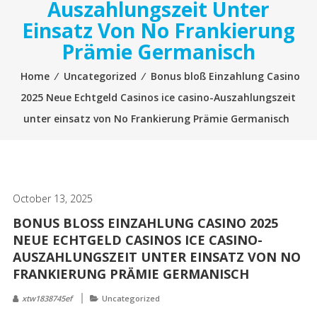
Auszahlungszeit Unter
Einsatz Von No Frankierung
Prämie Germanisch
Home
⁄
Uncategorized
⁄
Bonus bloß Einzahlung Casino
2025 Neue Echtgeld Casinos ice casino-Auszahlungszeit
unter einsatz von No Frankierung Prämie Germanisch
October 13, 2025
BONUS BLOSS EINZAHLUNG CASINO 2025 N
EUE ECHTGELD CASINOS ICE CASINO-A
USZAHLUNGSZEIT UNTER EINSATZ VON NO F
RANKIERUNG PRÄMIE GERMANISCH
xtw1838745ef
Uncategorized