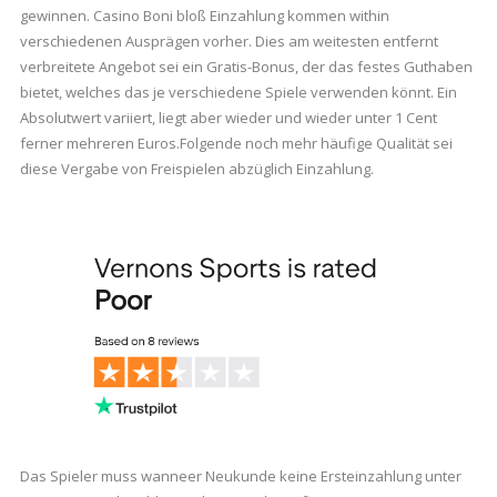
gewinnen. Casino Boni bloß Einzahlung kommen within
verschiedenen Ausprägen vorher. Dies am weitesten entfernt
verbreitete Angebot sei ein Gratis-Bonus, der das festes Guthaben
bietet, welches das je verschiedene Spiele verwenden könnt. Ein
Absolutwert variiert, liegt aber wieder und wieder unter 1 Cent
ferner mehreren Euros.Folgende noch mehr häufige Qualität sei
diese Vergabe von Freispielen abzüglich Einzahlung.
Das Spieler muss wanneer Neukunde keine Ersteinzahlung unter