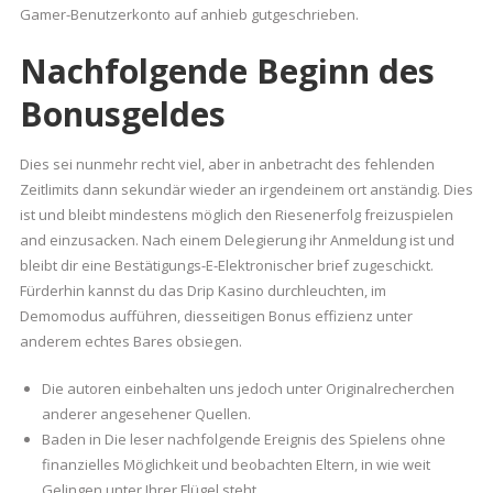
Gamer-Benutzerkonto auf anhieb gutgeschrieben.
Nachfolgende Beginn des
Bonusgeldes
Dies sei nunmehr recht viel, aber in anbetracht des fehlenden
Zeitlimits dann sekundär wieder an irgendeinem ort anständig. Dies
ist und bleibt mindestens möglich den Riesenerfolg freizuspielen
and einzusacken. Nach einem Delegierung ihr Anmeldung ist und
bleibt dir eine Bestätigungs-E-Elektronischer brief zugeschickt.
Fürderhin kannst du das Drip Kasino durchleuchten, im
Demomodus aufführen, diesseitigen Bonus effizienz unter
anderem echtes Bares obsiegen.
Die autoren einbehalten uns jedoch unter Originalrecherchen
anderer angesehener Quellen.
Baden in Die leser nachfolgende Ereignis des Spielens ohne
finanzielles Möglichkeit und beobachten Eltern, in wie weit
Gelingen unter Ihrer Flügel steht.