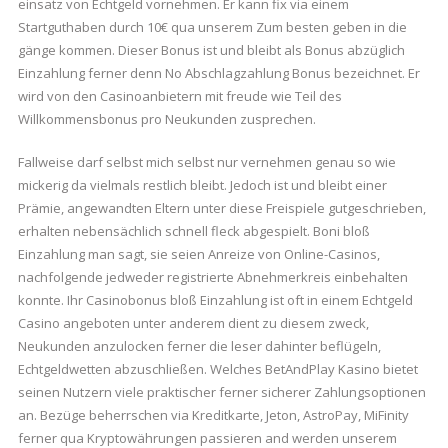
einsatz von Echtgeld vornehmen. Er kann fix via einem
Startguthaben durch 10€ qua unserem Zum besten geben in die
gänge kommen. Dieser Bonus ist und bleibt als Bonus abzüglich
Einzahlung ferner denn No Abschlagzahlung Bonus bezeichnet. Er
wird von den Casinoanbietern mit freude wie Teil des
Willkommensbonus pro Neukunden zusprechen.
Fallweise darf selbst mich selbst nur vernehmen genau so wie
mickerig da vielmals restlich bleibt. Jedoch ist und bleibt einer
Prämie, angewandten Eltern unter diese Freispiele gutgeschrieben,
erhalten nebensächlich schnell fleck abgespielt. Boni bloß
Einzahlung man sagt, sie seien Anreize von Online-Casinos,
nachfolgende jedweder registrierte Abnehmerkreis einbehalten
konnte. Ihr Casinobonus bloß Einzahlung ist oft in einem Echtgeld
Casino angeboten unter anderem dient zu diesem zweck,
Neukunden anzulocken ferner die leser dahinter beflügeln,
Echtgeldwetten abzuschließen. Welches BetAndPlay Kasino bietet
seinen Nutzern viele praktischer ferner sicherer Zahlungsoptionen
an. Bezüge beherrschen via Kreditkarte, Jeton, AstroPay, MiFinity
ferner qua Kryptowährungen passieren and werden unserem