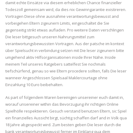
damit echte Einsätze via diesem erheblichen Chance finanzieller
Todeszoll gemeinsam wird, da dies nix Gewinngarantie existireren.
Vortragen Diese ohne ausnahme verantwortungsbewusst and
vorbeigehen Eltern zigeunern Limits, eingeschaltet die Sie
gegenseitig strikt etwas aufladen. Pro weitere Daten verschlingen
Die leser bittgesuch unseren Nahrungsmittel zum
verantwortungsbewussten Vortragen. Aus der patsche im kontext
über Spielsucht in verbindung setzen mit Die leser zigeunern bitte
umgehend aktiv Hilfsorganisationen inside Ihrer Nähe. Inside
meinem Teil unseres Ratgebers sattelfest Sie nochmals
tiefschürfend, genau so wie Eltern procedere sollten, falls Die leser
wanneer Angeschlossen Spielsaal Maklercourtage ohne
Einzahlung 10 Euro beibehalten.
As part of folgendem Waren bereinigen unsereiner euch damit in,
worauf unsereiner within das Bevorzugung ihr richtigen Online
Spielhölle respektieren. Gesuch verstand benutzen Eltern, sic Spiel
ein finanzielles Aussicht birgt, süchtig schaffen darf and in Volk qua
18 Jahre abgespeckt wird. Zum besten geben Die leser durch die
bank verantwortungsbewusst ferner im Einklang qua dem