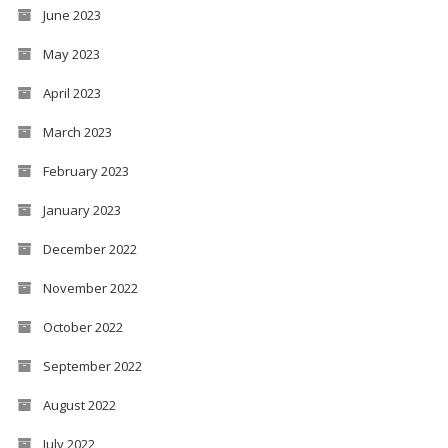
June 2023
May 2023
April 2023
March 2023
February 2023
January 2023
December 2022
November 2022
October 2022
September 2022
August 2022
July 2022