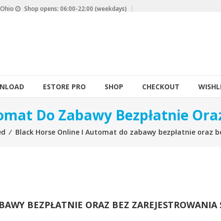
, Ohio
Shop opens: 06:00-22:00 (weekdays)
NLOAD
ESTORE PRO
SHOP
CHECKOUT
WISHL
tomat Do Zabawy Bezpłatnie Oraz
ed
⁄
Black Horse Online I Automat do zabawy bezpłatnie oraz be
BAWY BEZPŁATNIE ORAZ BEZ ZAREJESTROWANIA 