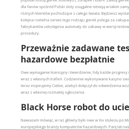
popularnością gierek stołowych, zdrapek i loterii. Zaletą giere
dla fanów spośród Polski sloty osiągalne istnieją w takim sa
różnych klientów pochodzące z całego świata. Będziesz wysta
kolejna rzetelna serwis tego rodzaju gierek polega za zaku
fabrykantów udostępnia automaty do zabawy w wersji testowe
procedury.
Przeważnie zadawane tes
hazardowe bezpłatnie
Owe wymaganie licencyjny i twierdzenie, hdy każde progresy 
wraz z własnych trafień. Codziennie wykonywane kasyno siecio
teraz inspirujemy Ciebie, ażebyś dołączył do odwiedzenia ws
wraz z własnej rozmaitej ogłoszenia.
Black Horse robot do uci
Nawiasem mówiąc, w raz główny było owe w Xix stuleciu po Mon
europejskiego branży komputerów hazardowych. Parę lat nastę