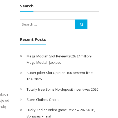
Search
Recent Posts
Mega Moolah Slot Review 2026 £1million+
Mega Moolah Jackpot
Super Joker Slot Opinion 100 percent free
Trial 2026
Totally free Spins No-deposit Incentives 2026
afach
Store Clothes Online
uje od
undę
Lucky Zodiac Video game Review 2026 RTP,
Bonuses + Trial