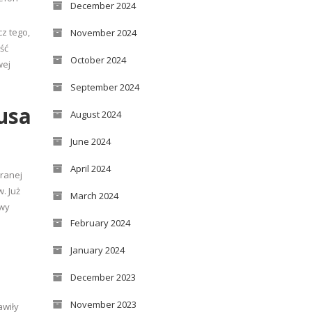
December 2024
z tego,
November 2024
ść
October 2024
wej
September 2024
usa
August 2024
June 2024
April 2024
granej
. Już
March 2024
awy
February 2024
January 2024
December 2023
November 2023
awiły