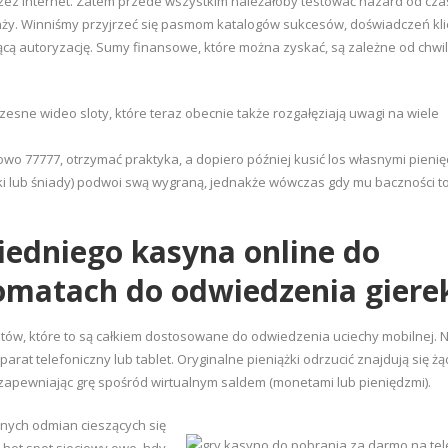
zez internet. Zatem przede wszystkim należałoby testować hazard od cz
ranży. Winniśmy przyjrzeć się pasmom katalogów sukcesów, doświadczeń kl
jącą autoryzację. Sumy finansowe, które można zyskać, są zależne od chwil
esne wideo sloty, które teraz obecnie także rozgałęziają uwagi na wiele
 77777, otrzymać praktyka, a dopiero później kusić los własnymi pienię
ski lub śniady) podwoi swą wygraną, jednakże wówczas gdy mu baczności to
iedniego kasyna online do
omatach do odwiedzenia giere
lotów, które to są całkiem dostosowane do odwiedzenia uciechy mobilnej. 
at telefoniczny lub tablet. Oryginalne pieniążki odrzucić znajdują się ż
apewniając grę spośród wirtualnym saldem (monetami lub pieniędzmi).
nnych odmian cieszących się