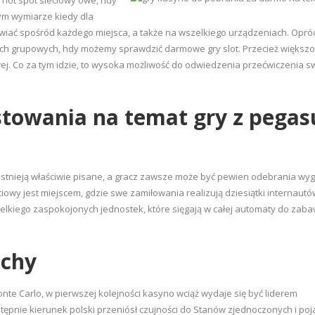
k hot spot sieciowy owe, hdy
mym wymiarze kiedy dla
wiać spośród każdego miejsca, a także na wszelkiego urządzeniach. Opróc
pach grupowych, hdy możemy sprawdzić darmowe gry slot. Przecież większo
j. Co za tym idzie, to wysoka możliwość do odwiedzenia przećwiczenia s
towania na temat gry z pegas
istnieją właściwie pisane, a gracz zawsze może być pewien odebrania wy
wy jest miejscem, gdzie swe zamiłowania realizują dziesiątki internautów
zelkiego zaspokojonych jednostek, które sięgają w całej automaty do zab
echy
te Carlo, w pierwszej kolejności kasyno wciąż wydaje się być liderem
pnie kierunek polski przeniósł czujności do Stanów zjednoczonych i poj