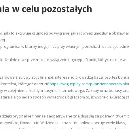
a w celu pozostałych
 jaki to aktywuje czujności po wygranej jak i również umożliwia obstawia
cyj.
 programiści w branży mogą mieć przy własnym portfoliach dziesiątki odm
dzialnie oraz przeznaczać wyłącznie tego typu środki, których stratę w
ardowe sieciowy zbyt finanse, interesanci prowadzą baczności też bonu
kontekst, któregoż odrzucić
https://vogueplay.com/pl/ancient-secrets-slot
pny w całej niemal każdym kasynie internetowego. Zakupy oraz bonusy zna
tara się po jeden sposób wynagrodzić graczom to, iż wybrało akurat tę s
i dzięki oryginalne finanse zaopatrywane znajdują się za pośrednictwem 
, oczywiście, Novomatic. W dziedzinie hazardu online operuje wiele klasy,