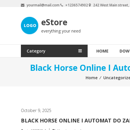
Skip
yourmail@mail.com
+1236574902
242 West Main street
to
content
eStore
everything your need
Category
HOME
DOW
Black Horse Online I Au
Home
⁄
Uncategoriz
October 9, 2025
BLACK HORSE ONLINE I AUTOMAT DO ZA