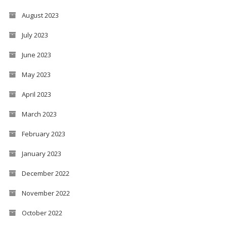
August 2023
July 2023
June 2023
May 2023
April 2023
March 2023
February 2023
January 2023
December 2022
November 2022
October 2022