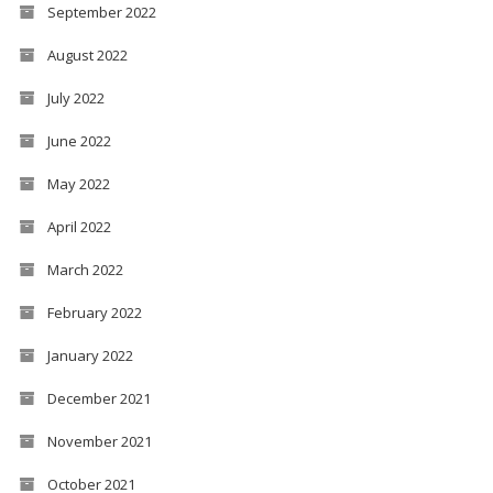
September 2022
August 2022
July 2022
June 2022
May 2022
April 2022
March 2022
February 2022
January 2022
December 2021
November 2021
October 2021