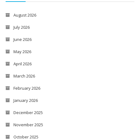
August 2026
July 2026
June 2026
May 2026
April 2026
March 2026
February 2026
January 2026
December 2025
November 2025
October 2025