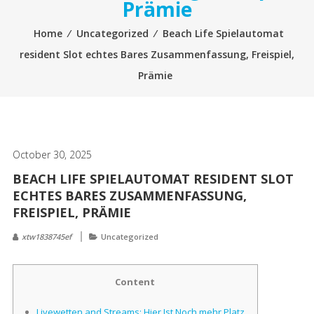
Prämie
Home
⁄
Uncategorized
⁄
Beach Life Spielautomat
resident Slot echtes Bares Zusammenfassung, Freispiel,
Prämie
October 30, 2025
BEACH LIFE SPIELAUTOMAT RESIDENT SLOT
ECHTES BARES ZUSAMMENFASSUNG,
FREISPIEL, PRÄMIE
xtw1838745ef
Uncategorized
Content
Livewetten and Streams: Hier Ist Noch mehr Platz