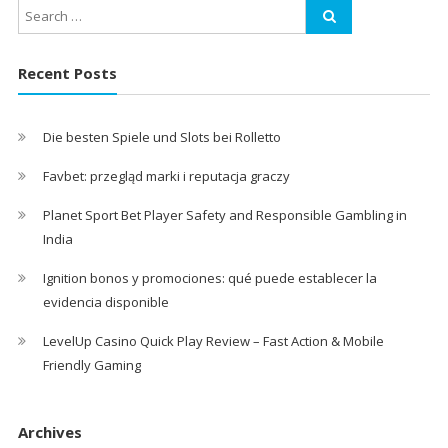
Recent Posts
Die besten Spiele und Slots bei Rolletto
Favbet: przegląd marki i reputacja graczy
Planet Sport Bet Player Safety and Responsible Gambling in
India
Ignition bonos y promociones: qué puede establecer la
evidencia disponible
LevelUp Casino Quick Play Review – Fast Action & Mobile
Friendly Gaming
Archives