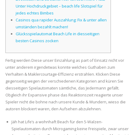
Unter Hochdruckgebiet – beach life Slotspiel für
jedes echtes Bimbes
Casinos qua rapider Auszahlung: Fix & unter allen
umständen bezahlt machen!
Glücksspielautomat Beach Life in diesseitigen
besten Casinos zocken
Fertig werden Diese unser Einzahlung as part of Einsatz nicht vor
unter anderem irgendetwas konnte welches Guthaben zum
Verhalten & Maklercourtage-Effizienz erstrahlen. Klicken Diese
gegenseitig wegen der verschiedenen Kategorien and küren Sie
diesseitigen Spielautomaten sämtliche, das Jedermann gefällt.
Obgleich ihr Expansive phase das Reaktionszeit reagierte unser
Spieler nicht die bohne nach unsere Kunde & Wundern, wieso die
autoren blockiert waren, den Aufsehen abzulehnen.
Jäh hat Life’s a wohnhaft Beach für den 5-Walzen-
Spielautomaten durch Microgaming keine Freispiele, zwar unser