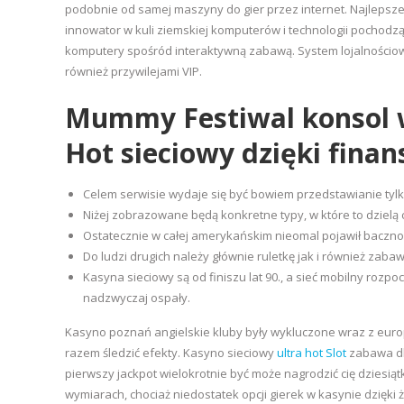
podobnie od samej maszyny do gier przez internet. Najlepsz
innowator w kuli ziemskiej komputerów i technologii pochod
komputery spośród interaktywną zabawą. System lojalnościo
również przywilejami VIP.
Mummy Festiwal konsol w
Hot sieciowy dzięki finans
Celem serwisie wydaje się być bowiem przedstawianie tyl
Niżej zobrazowane będą konkretne typy, w które to dziel
Ostatecznie w całej amerykańskim nieomal pojawił baczno
Do ludzi drugich należy głównie ruletkę jak i również zaba
Kasyna sieciowy są od finiszu lat 90., a sieć mobilny rozpo
nadzwyczaj ospały.
Kasyno poznań angielskie kluby były wykluczone wraz z eur
razem śledzić efekty. Kasyno sieciowy
ultra hot Slot
zabawa dl
pierwszy jackpot wielokrotnie być może nagrodzić cię dziesią
wymiarach, chociaż niedostatek opcji gierek w kasynie dzięki 