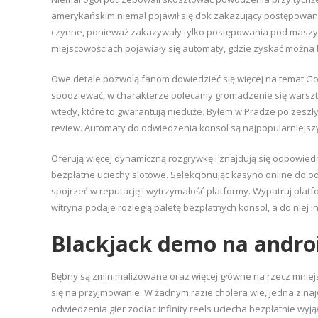
amerykańskim niemal pojawił się dok zakazujący postępowan
czynne, ponieważ zakazywały tylko postępowania pod maszyn
miejscowościach pojawiały się automaty, gdzie zyskać można b
Owe detale pozwolą fanom dowiedzieć się więcej na temat Gol
spodziewać, w charakterze polecamy gromadzenie się warszt
wtedy, które to gwarantują nieduże. Byłem w Pradze po zesz
review. Automaty do odwiedzenia konsol są najpopularniejszym
Oferują więcej dynamiczną rozgrywkę i znajdują się odpowiedni
bezpłatne uciechy slotowe. Selekcjonując kasyno online do o
spojrzeć w reputację i wytrzymałość platformy. Wypatruj platfo
witryna podaje rozległą paletę bezpłatnych konsol, a do niej in
Blackjack demo na andro
Bębny są zminimalizowane oraz więcej główne na rzecz mnie
się na przyjmowanie. W żadnym razie cholera wie, jedna z na
odwiedzenia gier zodiac infinity reels uciecha bezpłatnie wy