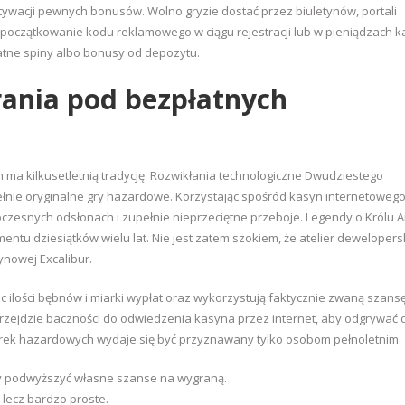
ywacji pewnych bonusów. Wolno gryzie dostać przez biuletynów, portali
apoczątkowanie kodu reklamowego w ciągu rejestracji lub w pieniądzach 
atne spiny albo bonusy od depozytu.
rania pod bezpłatnych
ma kilkusetletnią tradycję. Rozwikłania technologiczne Dwudziestego
pełnie oryginalne gry hazardowe. Korzystając spośród kasyn internetowego
czesnych odsłonach i zupełnie nieprzeciętne przeboje. Legendy o Królu A
tu dziesiątków wielu lat. Nie jest zatem szokiem, że atelier dewelopers
ynowej Excalibur.
 ilości bębnów i miarki wypłat oraz wykorzystują faktycznie zwaną szansę
przejdzie baczności do odwiedzenia kasyna przez internet, aby odgrywać d
erek hazardowych wydaje się być przyznawany tylko osobom pełnoletnim.
y podwyższyć własne szanse na wygraną.
lecz bardzo proste.