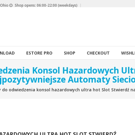
, Ohio
Shop opens: 06:00-22:00 (weekdays)
NLOAD
ESTORE PRO
SHOP
CHECKOUT
WISHL
zenia Konsol Hazardowych Ultr
jpozytywniejsze Automaty Sieci
do odwiedzenia konsol hazardowych ultra hot Slot Stwierdź n
AZARDOWYCH ULTRA HOT SLOT STWIERDŹ