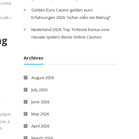
dczony
Golden Euro Casino golden euro
 jak i
Erfahrungen 2026: Sicher oder ein Betrug?
Nederland 2026: Top 10 Beste bonus voor
ng
nieuwe spelers Beste Online Casinos
Archives
August 2026
July 2026
,
June 2026
May 2026
każdym
ai, a
April 2026
ch
March 2026