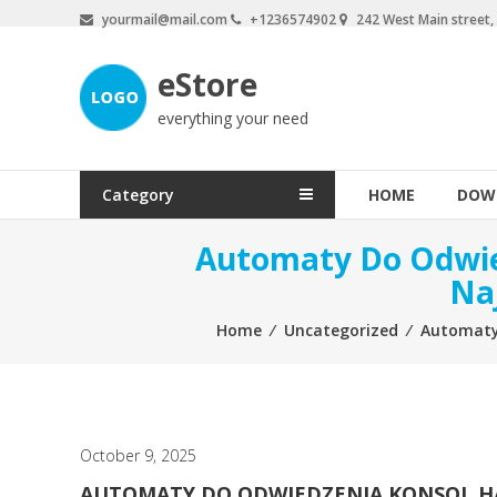
Skip
yourmail@mail.com
+1236574902
242 West Main street
to
content
eStore
everything your need
Category
HOME
DOW
Automaty Do Odwied
Na
Home
⁄
Uncategorized
⁄
Automaty 
October 9, 2025
AUTOMATY DO ODWIEDZENIA KONSOL H