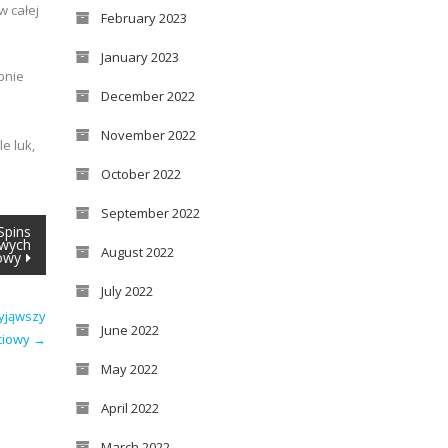
w całej
February 2023
January 2023
bnie
December 2022
November 2022
e luk,
October 2022
September 2022
Spins
owych
August 2022
iowy
July 2022
wyjąwszy
June 2022
ciowy
→
May 2022
April 2022
March 2022