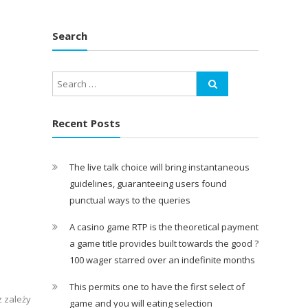
Search
Recent Posts
The live talk choice will bring instantaneous
guidelines, guaranteeing users found
punctual ways to the queries
A casino game RTP is the theoretical payment
a game title provides built towards the good ?
100 wager starred over an indefinite months
This permits one to have the first select of
z zależy
game and you will eating selection