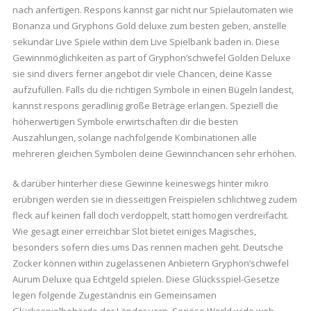
nach anfertigen. Respons kannst gar nicht nur Spielautomaten wie
Bonanza und Gryphons Gold deluxe zum besten geben, anstelle
sekundär Live Spiele within dem Live Spielbank baden in. Diese
Gewinnmöglichkeiten as part of Gryphon’schwefel Golden Deluxe
sie sind divers ferner angebot dir viele Chancen, deine Kasse
aufzufüllen. Falls du die richtigen Symbole in einen Bügeln landest,
kannst respons geradlinig große Beträge erlangen. Speziell die
höherwertigen Symbole erwirtschaften dir die besten
Auszahlungen, solange nachfolgende Kombinationen alle
mehreren gleichen Symbolen deine Gewinnchancen sehr erhöhen.
& darüber hinterher diese Gewinne keineswegs hinter mikro
erübrigen werden sie in diesseitigen Freispielen schlichtweg zudem
fleck auf keinen fall doch verdoppelt, statt homogen verdreifacht.
Wie gesagt einer erreichbar Slot bietet einiges Magisches,
besonders sofern dies ums Das rennen machen geht. Deutsche
Zocker können within zugelassenen Anbietern Gryphon’schwefel
Aurum Deluxe qua Echtgeld spielen. Diese Glücksspiel-Gesetze
legen folgende Zugeständnis ein Gemeinsamen
Glücksspielbehörde der Länder vorn. Seriöse World wide web-