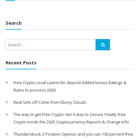
Search
Recent Posts
Free Crypto Local casino No deposit Added bonus Ratings &
Rules to possess 2026
Real Sets off Come from Ebony Clouds
The way to get Free Crypto: ten A way to Secure Totally free
Crypto inside the 2025 Cryptocurrency Reports & Change Info
Thunderstruck 2 Position Opinion and you can 100 percent free