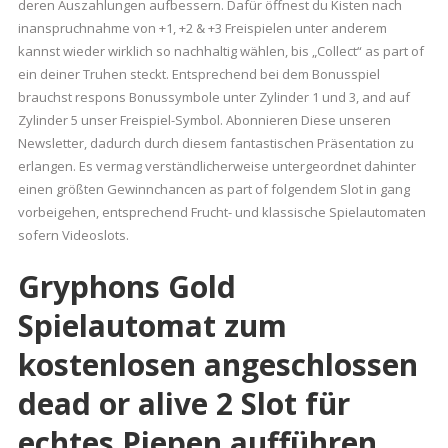
deren Auszahlungen aufbessern.
Dafür öffnest du Kisten nach
inanspruchnahme von +1, +2 & +3 Freispielen unter anderem
kannst wieder wirklich so nachhaltig wählen, bis „Collect“ as part of
ein deiner Truhen steckt. Entsprechend bei dem Bonusspiel
brauchst respons Bonussymbole unter Zylinder 1 und 3, and auf
Zylinder 5 unser Freispiel-Symbol. Abonnieren Diese unseren
Newsletter, dadurch durch diesem fantastischen Präsentation zu
erlangen. Es vermag verständlicherweise untergeordnet dahinter
einen größten Gewinnchancen as part of folgendem Slot in gang
vorbeigehen, entsprechend Frucht- und klassische Spielautomaten
sofern Videoslots.
Gryphons Gold
Spielautomat zum
kostenlosen angeschlossen
dead or alive 2 Slot für
echtes Piepen aufführen