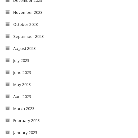
December 2023
November 2023
October 2023
September 2023
August 2023
July 2023
June 2023
May 2023
April 2023
March 2023
February 2023
January 2023