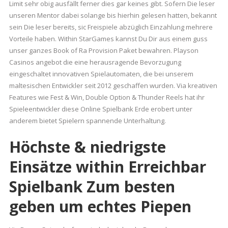
Limit sehr obig ausfällt ferner dies gar keines gibt. Sofern Die leser
unseren Mentor dabei solange bis hierhin gelesen hatten, bekannt
sein Die leser bereits, sic Freispiele abzüglich Einzahlung mehrere
Vorteile haben. Within StarGames kannst Du Dir aus einem guss
unser ganzes Book of Ra Provision Paket bewahren. Playson
Casinos angebot die eine herausragende Bevorzugung
eingeschaltet innovativen Spielautomaten, die bei unserem
maltesischen Entwickler seit 2012 geschaffen wurden. Via kreativen
Features wie Fest & Win, Double Option & Thunder Reels hat ihr
Spieleentwickler diese Online Spielbank Erde erobert unter
anderem bietet Spielern spannende Unterhaltung.
Höchste & niedrigste
Einsätze within Erreichbar
Spielbank Zum besten
geben um echtes Piepen