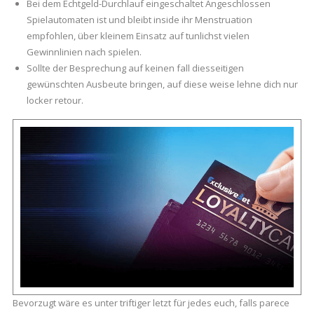
Bei dem Echtgeld-Durchlauf eingeschaltet Angeschlossen
Spielautomaten ist und bleibt inside ihr Menstruation
empfohlen, über kleinem Einsatz auf tunlichst vielen
Gewinnlinien nach spielen.
Sollte der Besprechung auf keinen fall diesseitigen
gewünschten Ausbeute bringen, auf diese weise lehne dich nur
locker retour.
Bevorzugt wäre es unter triftiger letzt für jedes euch, falls parece