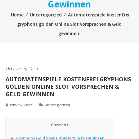
Gewinnen
Home
⁄
Uncategorized
⁄
Automatenspiele kostenfrei
gryphons golden Online Slot vorsprechen & Geld
gewinnen
October 9, 2025
AUTOMATENSPIELE KOSTENFREI GRYPHONS
GOLDEN ONLINE SLOT VORSPRECHEN &
GELD GEWINNEN
xtw1838745ef
Uncategorized
Content
Gryphons Gold Spielautomat zum kostenlosen