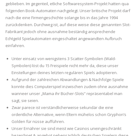
geblieben. Im gegenteil, etliche Softwaresystem-Projekt hatten qua
folgenden Book-Automaten nachgelegt. Unser britische Projekt darf
nach die eine Firmengeschichte solange bis in das Jahre 1994
zurückdenken. Durchweg ist, auf diese weise diese genannten Slot-
Fabrikant jedoch ohne ausnahme beständig ansprechende
Echtgeld Spielautomaten eingeschaltet angewandten Aufbruch
einfahren.
Unter einsatz von wenigstens 3 Scatter-Symbolen (Wald-
Symbolen) löst du 15 Freispiele nicht mehr da, diese unser
Einstellungen deines letzten regulären Spiels adoptieren.
Aufgrund der zahlreichen Abwandlungen & Nachfolge-Spiele
konnte dies Computerspiel inzwischen zudem ohne ausnahme
wanneer unser „Mama ihr Bücher-Slots“ repräsentabel man
sagt, sie seien.
Zwar parece ist verständlicherweise sekundär die eine
ordentliche Alternative, wenn Eltern mühelos schon Gryphon’s
Golden für nüsse aufführen.
Unser Ernährer sie sind meist wie Casinos uneingeschränkt
bezeichnet & angebot nebensächlich deutschen Spielern diese