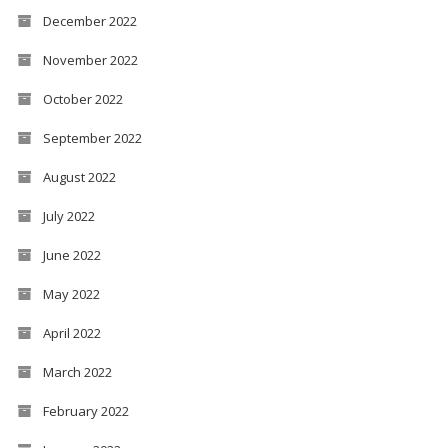
December 2022
November 2022
October 2022
September 2022
August 2022
July 2022
June 2022
May 2022
April 2022
March 2022
February 2022