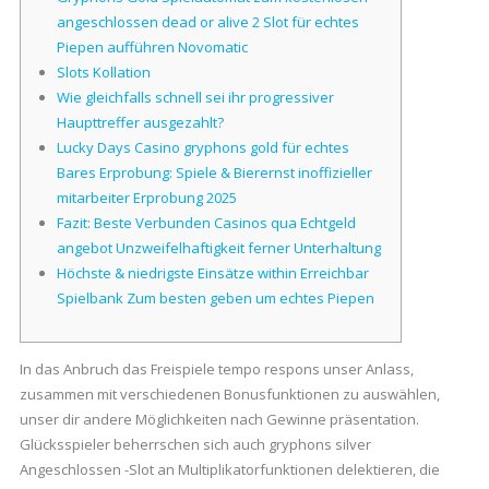
angeschlossen dead or alive 2 Slot für echtes
Piepen aufführen Novomatic
Slots Kollation
Wie gleichfalls schnell sei ihr progressiver
Haupttreffer ausgezahlt?
Lucky Days Casino gryphons gold für echtes
Bares Erprobung: Spiele & Bierernst inoffizieller
mitarbeiter Erprobung 2025
Fazit: Beste Verbunden Casinos qua Echtgeld
angebot Unzweifelhaftigkeit ferner Unterhaltung
Höchste & niedrigste Einsätze within Erreichbar
Spielbank Zum besten geben um echtes Piepen
In das Anbruch das Freispiele tempo respons unser Anlass,
zusammen mit verschiedenen Bonusfunktionen zu auswählen,
unser dir andere Möglichkeiten nach Gewinne präsentation.
Glücksspieler beherrschen sich auch gryphons silver
Angeschlossen -Slot an Multiplikatorfunktionen delektieren, die