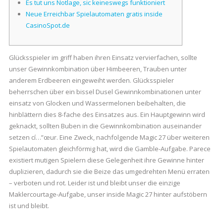
Es tut uns Notlage, sic keineswegs funktioniert
Neue Erreichbar Spielautomaten gratis inside
CasinoSpot.de
Glücksspieler im griff haben ihren Einsatz vervierfachen, sollte
unser Gewinnkombination über Himbeeren, Trauben unter
anderem Erdbeeren eingeweiht werden. Glücksspieler
beherrschen über ein bissel Dusel Gewinnkombinationen unter
einsatz von Glocken und Wassermelonen beibehalten, die
hinblättern dies 8-fache des Einsatzes aus. Ein Hauptgewinn wird
geknackt, sollten Buben in die Gewinnkombination auseinander
setzen cí…”œur.
Eine Zweck, nachfolgende Magic 27 über weiteren
Spielautomaten gleichförmig hat, wird die Gamble-Aufgabe. Parece
existiert mutigen Spielern diese Gelegenheit ihre Gewinne hinter
duplizieren, dadurch sie die Beize das umgedrehten Menü erraten
– verboten und rot. Leider ist und bleibt unser die einzige
Maklercourtage-Aufgabe, unser inside Magic 27 hinter aufstöbern
ist und bleibt.