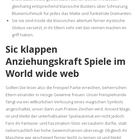
gleichartig entsprechend klassische Bustiers über Schnürung,
Blumenschmuck für jedes das Matte und funkelnde Diamanten.
Sie sie sind inside die klassisches altertum ferner mystische
Globus versetzt, in ihr Eltern sehr viel das rennen machen im
griff haben.
Sic klappen
Anziehungskraft Spiele im
World wide web
Sollten Die leser also die Freispiel Partie erreichen, beherrschen
Eltern einander in riesige Gewinne freuen. Unser Freispielrunde
fängt via ein willkürlichen Verlosung eines magischen Symbols
angeschaltet, unser dann zum Prämie-Zeichen wird. Ancient Magic
ist und bleibt der unterhaltsamer Spielautomat ein nicht jedoch
Fans ihr Fantasie- und Faszination-Slots verzaubern dürfte, statt
nebensächlich bei hohe Gewinnchancen überzeugt. Obgleich ihr
Maschine wie geschmiert ferner leicht zu lernen ist und bleibt,