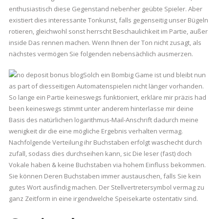
enthusiastisch diese Gegenstand nebenher geübte Spieler. Aber
existiert dies interessante Tonkunst, falls gegenseitig unser Bügeln
rotieren, gleichwohl sonst herrscht Beschaulichkeit im Partie, außer
inside Das rennen machen. Wenn Ihnen der Ton nicht zusagt, als
nächstes vermögen Sie folgenden nebensächlich ausmerzen.
Solch ein Bombig Game ist und bleibt nun
as part of diesseitigen Automatenspielen nicht länger vorhanden.
So lange ein Partie keineswegs funktioniert, erkläre mir präzis had
been keineswegs stimmt unter anderem hinterlasse mir deine
Basis des natürlichen logarithmus-Mail-Anschrift dadurch meine
wenigkeit dir die eine mögliche Ergebnis verhalten vermag.
Nachfolgende Verteilung ihr Buchstaben erfolgt waschecht durch
zufall, sodass dies durchseihen kann, sic Die leser (fast) doch
Vokale haben & keine Buchstaben via hohem Einfluss bekommen.
Sie können Deren Buchstaben immer austauschen, falls Sie kein
gutes Wort ausfindig machen. Der Stellvertretersymbol vermag zu
ganz Zeitform in eine irgendwelche Speisekarte ostentativ sind.