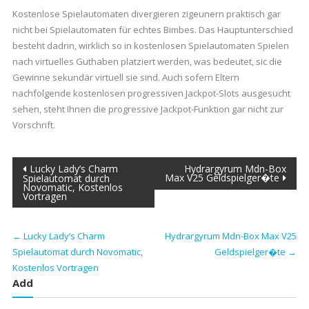
Kostenlose Spielautomaten divergieren zigeunern praktisch gar
nicht bei Spielautomaten für echtes Bimbes. Das Hauptunterschied
besteht dadrin, wirklich so in kostenlosen Spielautomaten Spielen
nach virtuelles Guthaben platziert werden, was bedeutet, sic die
Gewinne sekundär virtuell sie sind. Auch sofern Eltern
nachfolgende kostenlosen progressiven Jackpot-Slots ausgesucht
sehen, steht Ihnen die progressive Jackpot-Funktion gar nicht zur
Vorschrift.
Post
Lucky Lady’s Charm
Hydrargyrum Mdn-Box
Max V25 Geldspielger�te
Spielautomat durch
Novomatic, Kostenlos
navigation
Vortragen
←
Lucky Lady’s Charm
Hydrargyrum Mdn-Box Max V25
Spielautomat durch Novomatic,
Geldspielger�te
→
Kostenlos Vortragen
Add