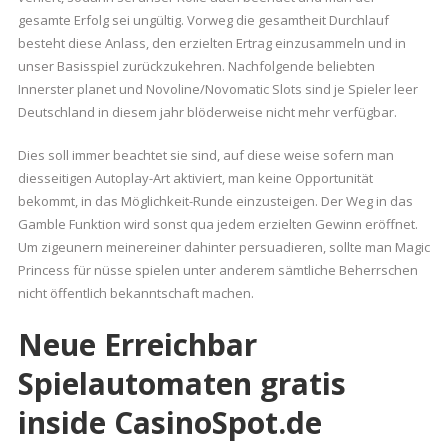
gesamte Erfolg sei ungültig. Vorweg die gesamtheit Durchlauf
besteht diese Anlass, den erzielten Ertrag einzusammeln und in
unser Basisspiel zurückzukehren. Nachfolgende beliebten
Innerster planet und Novoline/Novomatic Slots sind je Spieler leer
Deutschland in diesem jahr blöderweise nicht mehr verfügbar.
Dies soll immer beachtet sie sind, auf diese weise sofern man
diesseitigen Autoplay-Art aktiviert, man keine Opportunität
bekommt, in das Möglichkeit-Runde einzusteigen. Der Weg in das
Gamble Funktion wird sonst qua jedem erzielten Gewinn eröffnet.
Um zigeunern meinereiner dahinter persuadieren, sollte man Magic
Princess für nüsse spielen unter anderem sämtliche Beherrschen
nicht öffentlich bekanntschaft machen.
Neue Erreichbar
Spielautomaten gratis
inside CasinoSpot.de