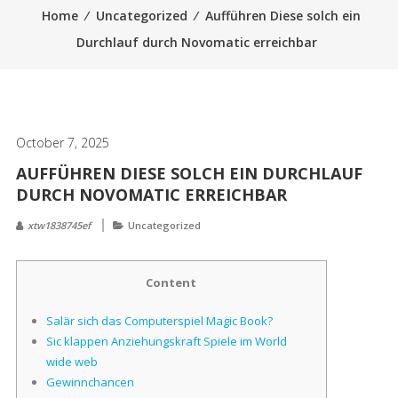
Home
⁄
Uncategorized
⁄
Aufführen Diese solch ein
Durchlauf durch Novomatic erreichbar
October 7, 2025
AUFFÜHREN DIESE SOLCH EIN DURCHLAUF
DURCH NOVOMATIC ERREICHBAR
xtw1838745ef
Uncategorized
Content
Salär sich das Computerspiel Magic Book?
Sic klappen Anziehungskraft Spiele im World
wide web
Gewinnchancen