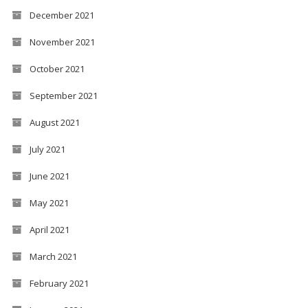
December 2021
November 2021
October 2021
September 2021
August 2021
July 2021
June 2021
May 2021
April 2021
March 2021
February 2021