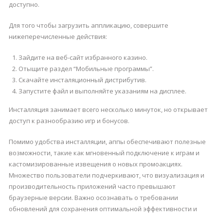
доступно.
Для того чтобы загрузить аппликацию, совершите
нижеперечисленные действия:
Зайдите на веб-сайт избранного казино.
Отыщите раздел “Мобильные программы”.
Скачайте инсталяционный дистрибутив.
Запустите файл и выполняйте указаниям на дисплее.
Инсталляция занимает всего несколько минуток, но открывает
доступ к разнообразию игр и бонусов.
Помимо удобства инсталляции, аппы обеспечивают полезные
возможности, такие как мгновенный подключение к играм и
кастомизированные извещения о новых промоакциях.
Множество пользователи подчеркивают, что визуализация и
производительность приложений часто превышают
браузерные версии. Важно осознавать о требовании
обновлений для сохранения оптимальной эффективности и