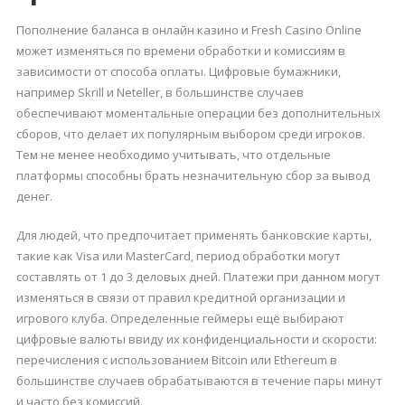
Пополнение баланса в онлайн казино и Fresh Casino Online
может изменяться по времени обработки и комиссиям в
зависимости от способа оплаты. Цифровые бумажники,
например Skrill и Neteller, в большинстве случаев
обеспечивают моментальные операции без дополнительных
сборов, что делает их популярным выбором среди игроков.
Тем не менее необходимо учитывать, что отдельные
платформы способны брать незначительную сбор за вывод
денег.
Для людей, что предпочитает применять банковские карты,
такие как Visa или MasterCard, период обработки могут
составлять от 1 до 3 деловых дней. Платежи при данном могут
изменяться в связи от правил кредитной организации и
игрового клуба. Определенные геймеры ещё выбирают
цифровые валюты ввиду их конфиденциальности и скорости:
перечисления с использованием Bitcoin или Ethereum в
большинстве случаев обрабатываются в течение пары минут
и часто без комиссий.