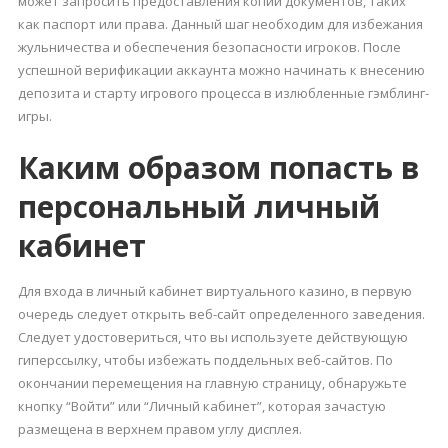
может запросить предоставления копий документов, таких
как паспорт или права. Данный шаг необходим для избежания
жульничества и обеспечения безопасности игроков. После
успешной верификации аккаунта можно начинать к внесению
депозита и старту игрового процесса в излюбленные гэмблинг-
игры.
Каким образом попасть в
персональный личный
кабинет
Для входа в личный кабинет виртуального казино, в первую
очередь следует открыть веб-сайт определенного заведения.
Следует удостовериться, что вы используете действующую
гиперссылку, чтобы избежать поддельных веб-сайтов. По
окончании перемещения на главную страницу, обнаружьте
кнопку “Войти” или “Личный кабинет”, которая зачастую
размещена в верхнем правом углу дисплея.