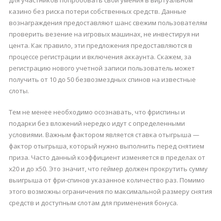
для участников попробовать свои умения в виртуальном
казино без риска потери собственных средств. Данные
вознаграждения предоставляют шанс свежим пользователям
проверить везение на игровых машинах, не инвестируя ни
цента. Как правило, эти предложения предоставляются в
процессе регистрации и включения аккаунта. Скажем, за
регистрацию нового учетной записи пользователь может
получить от 10 до 50 безвозмездных спинов на известные
слоты.
Тем не менее необходимо осознавать, что фриспины и
подарки без вложений нередко идут с определенными
условиями. Важным фактором является ставка отыгрыша —
фактор отыгрыша, который нужно выполнить перед снятием
приза. Часто данный коэффициент изменяется в пределах от
x20 и до x50. Это значит, что геймер должен прокрутить сумму
выигрыша от фри-спинов указанное количество раз. Помимо
этого возможны ограничения по максимальной размеру снятия
средств и доступным слотам для применения бонуса.