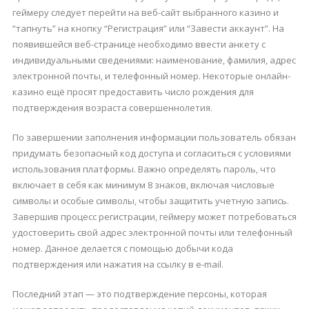
геймеру следует перейти на веб-сайт выбранного казино и
“тапнуть” на кнопку “Регистрация” или “Завести аккаунт”. На
появившейся веб-странице необходимо ввести анкету с
индивидуальными сведениями: наименование, фамилия, адрес
электронной почты, и телефонный номер. Некоторые онлайн-
казино ещё просят предоставить число рождения для
подтверждения возраста совершеннолетия.
По завершении заполнения информации пользователь обязан
придумать безопасный код доступа и согласиться с условиями
использования платформы. Важно определять пароль, что
включает в себя как минимум 8 знаков, включая числовые
символы и особые символы, чтобы защитить учетную запись.
Завершив процесс регистрации, геймеру может потребоваться
удостоверить свой адрес электронной почты или телефонный
номер. Данное делается с помощью добычи кода
подтверждения или нажатия на ссылку в e-mail.
Последний этап — это подтверждение персоны, которая