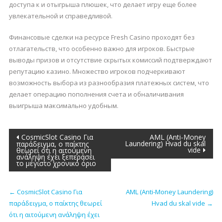
доступа к и отыгрыша плюшек, что делает игру еще более
увлекательной и справедливой.
Финансовые сделки на ресурсе Fresh Casino проходят без
отлагательств, что особенно важно для игроков. Быстрые
выводы призов и отсутствие скрытых комиссий подтверждают
репутацию казино. Множество игроков подчеркивают
возможность выбора из разнообразия платежных систем, что
делает операцию пополнения счета и обналичивания
выигрыша максимально удобным.
Post
CosmicSlot Casino Για
AML (Anti-Money
Laundering) Hvad du skal
παράδειγμα, ο παίκτης
vide
θεωρεί ότι η αιτούμενη
navigation
ανάληψη έχει ξεπεράσει
το μέγιστο χρονικό όριο
←
CosmicSlot Casino Για
AML (Anti-Money Laundering)
παράδειγμα, ο παίκτης θεωρεί
Hvad du skal vide
→
ότι η αιτούμενη ανάληψη έχει