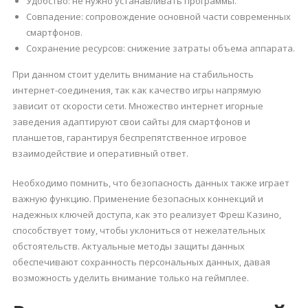
Удобство: не нужно устанавливать программы.
Совпадение: сопровождение основной части современных
смартфонов.
Сохранение ресурсов: снижение затраты объема аппарата.
При данном стоит уделить внимание на стабильность
интернет-соединения, так как качество игры напрямую
зависит от скорости сети. Множество интернет игорные
заведения адаптируют свои сайты для смартфонов и
планшетов, гарантируя беспрепятственное игровое
взаимодействие и оперативный ответ.
Необходимо помнить, что безопасность данных также играет
важную функцию. Применение безопасных коннекций и
надежных ключей доступа, как это реализует Фреш Казино,
способствует тому, чтобы уклониться от нежелательных
обстоятельств. Актуальные методы защиты данных
обеспечивают сохранность персональных данных, давая
возможность уделить внимание только на геймплее.