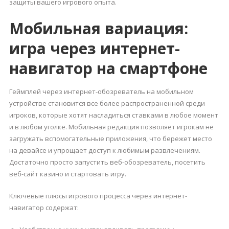
защиты вашего игрового опыта.
Мобильная вариация:
игра через интернет-
навигатор на смартфоне
Геймплей через интернет-обозреватель на мобильном
устройстве становится все более распространенной среди
игроков, которые хотят насладиться ставками в любое момент
и в любом уголке. Мобильная редакция позволяет игрокам не
загружать вспомогательные приложения, что бережет место
на девайсе и упрощает доступ к любимым развлечениям.
Достаточно просто запустить веб-обозреватель, посетить
веб-сайт казино и стартовать игру.
Ключевые плюсы игрового процесса через интернет-
навигатор содержат: