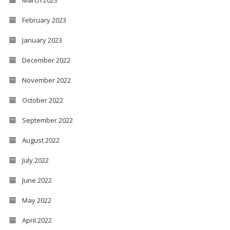
February 2023
January 2023
December 2022
November 2022
October 2022
September 2022
August 2022
July 2022
June 2022
May 2022
April 2022