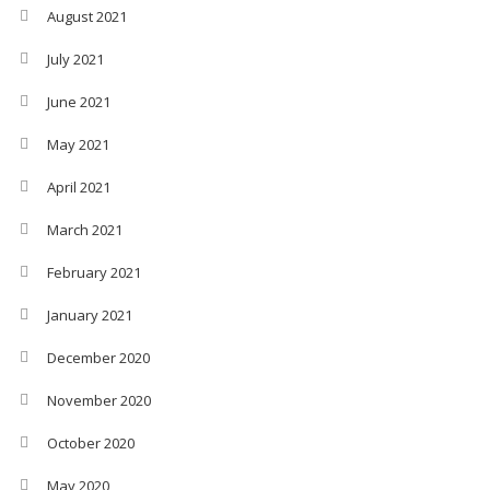
August 2021
July 2021
June 2021
May 2021
April 2021
March 2021
February 2021
January 2021
December 2020
November 2020
October 2020
May 2020