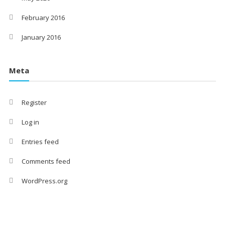
February 2016
January 2016
Meta
Register
Log in
Entries feed
Comments feed
WordPress.org