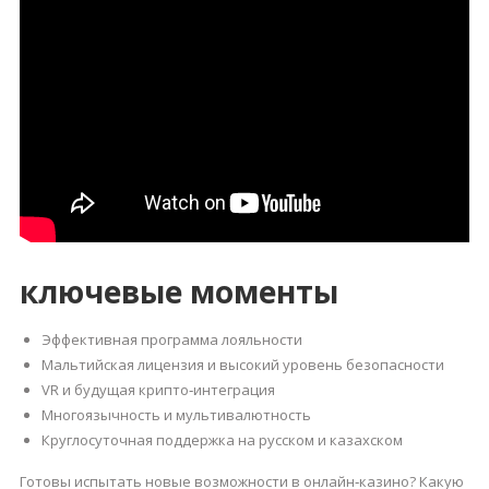
ключевые моменты
Эффективная программа лояльности
Мальтийская лицензия и высокий уровень безопасности
VR и будущая крипто‑интеграция
Многоязычность и мультивалютность
Круглосуточная поддержка на русском и казахском
Готовы испытать новые возможности в онлайн‑казино? Какую