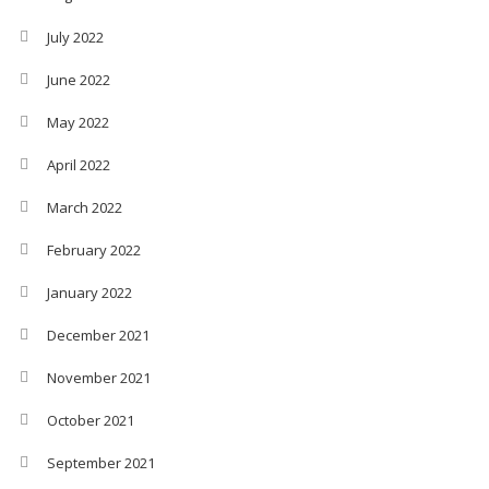
July 2022
June 2022
May 2022
April 2022
March 2022
February 2022
January 2022
December 2021
November 2021
October 2021
September 2021