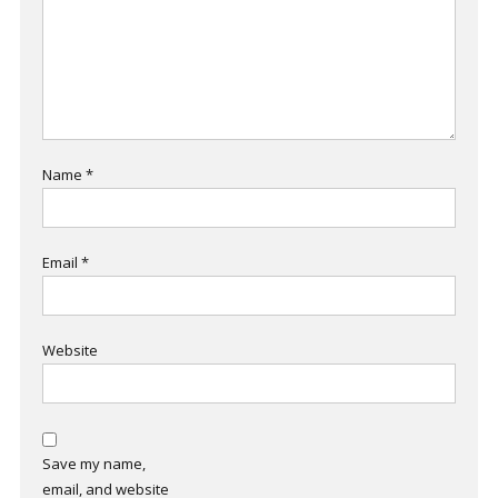
Name
*
Email
*
Website
Save my name,
email, and website