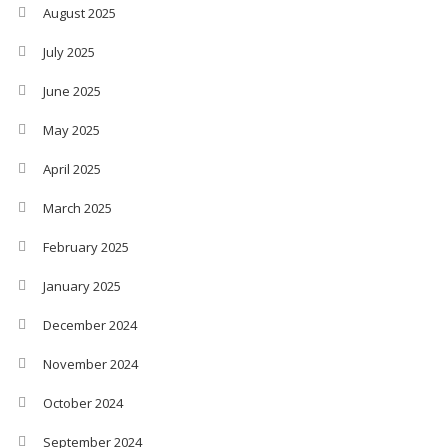
August 2025
July 2025
June 2025
May 2025
April 2025
March 2025
February 2025
January 2025
December 2024
November 2024
October 2024
September 2024