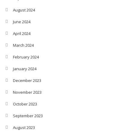
August 2024
June 2024
April 2024
March 2024
February 2024
January 2024
December 2023
November 2023
October 2023
September 2023
August 2023