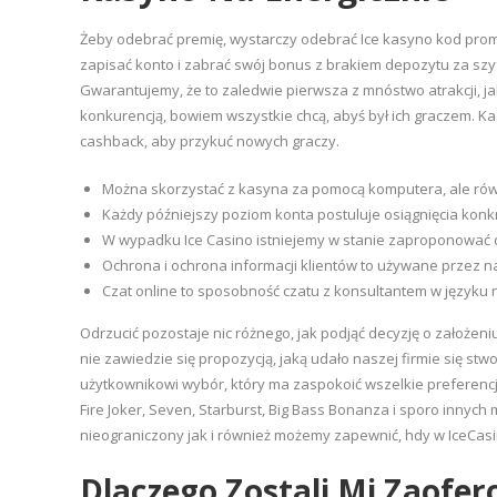
Żeby odebrać premię, wystarczy odebrać Ice kasyno kod promo
zapisać konto i zabrać swój bonus z brakiem depozytu za szyf
Gwarantujemy, że to zaledwie pierwsza z mnóstwo atrakcji, jak
konkurencją, bowiem wszystkie chcą, abyś był ich graczem. K
cashback, aby przykuć nowych graczy.
Można skorzystać z kasyna za pomocą komputera, ale rów
Każdy późniejszy poziom konta postuluje osiągnięcia konkr
W wypadku Ice Casino istniejemy w stanie zaproponować 
Ochrona i ochrona informacji klientów to używane przez
Czat online to sposobność czatu z konsultantem w języku
Odrzucić pozostaje nic różnego, jak podjąć decyzję o założen
nie zawiedzie się propozycją, jaką udało naszej firmie się s
użytkownikowi wybór, który ma zaspokoić wszelkie preferencj
Fire Joker, Seven, Starburst, Big Bass Bonanza i sporo innych
nieograniczony jak i również możemy zapewnić, hdy w IceCasin
Dlaczego Zostali Mi Zaofer