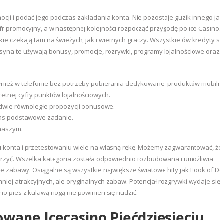
cji i podać jego podczas zakładania konta. Nie pozostaje guzik innego ja
r promocyjny, a w następnej kolejności rozpocząć przygodę po Ice Casino
ie czekają tam na świeżych, jak i wiernych graczy. Wszystkie ów kredyty s
asyna te używają bonusy, promocje, rozrywki, programy lojalnościowe oraz
nież w telefonie bez potrzeby pobierania dedykowanej produktów mobiln
etnej cyfry punktów lojalnościowych.
dwie równoległe propozycji bonusowe.
 nas podstawowe zadanie.
 naszym.
iu konta i przetestowaniu wiele na własną rękę. Możemy zagwarantować, że
tworzyć. Wszelka kategoria została odpowiednio rozbudowana i umożliwia
e zabawy. Osiągalne są wszystkie największe światowe hity jak Book of D
 mniej atrakcyjnych, ale oryginalnych zabaw. Potencjał rozgrywki wydaje si
o pies z kulawą nogą nie powinien się nudzić.
owane Icecasino Pięćdziesięciu