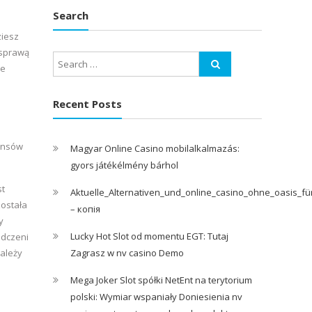
Search
ziesz
 sprawą
ne
Recent Posts
nonsów
Magyar Online Casino mobilalkalmazás:
gyors játékélmény bárhol
st
Aktuelle_Alternativen_und_online_casino_ohne_oasis_fü
ostała
– копія
y
Lucky Hot Slot od momentu EGT: Tutaj
adczeni
należy
Zagrasz w nv casino Demo
Mega Joker Slot spółki NetEnt na terytorium
polski: Wymiar wspaniały Doniesienia nv