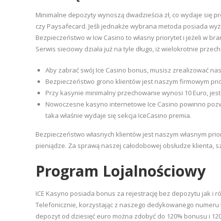
Minimalne depozyty wynoszą dwadzieścia zł, co wydaje się pro
czy Paysafecard. Jeśli jednakże wybrana metoda posiada wyż
Bezpieczeństwo w Icw Casino to własny priorytet i jeżeli w b
Serwis sieciowy działa już na tyle długo, iż wielokrotnie pr
Aby zabrać swój Ice Casino bonus, musisz zrealizować nas
Bezpieczeństwo grono klientów jest naszym firmowym pri
Przy kasynie minimalny przechowanie wynosi 10 Euro, jes
Nowoczesne kasyno internetowe Ice Casino powinno pozw
taka właśnie wydaje się sekcja IceCasino premia.
Bezpieczeństwo własnych klientów jest naszym własnym priory
pieniądze. Za sprawą naszej całodobowej obsłudze klienta, 
Program Lojalnościowy
ICE Kasyno posiada bonus za rejestrację bez depozytu jak i 
Telefonicznie, korzystając z naszego dedykowanego numeru 
depozyt od dziesięć euro można zdobyć do 120% bonusu i 12