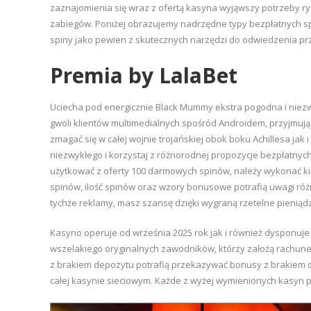
zaznajomienia się wraz z ofertą kasyna wyjąwszy potrzeby r
zabiegów. Poniżej obrazujemy nadrzędne typy bezpłatnych sp
spiny jako pewien z skutecznych narzędzi do odwiedzenia p
Premia by LalaBet
Uciecha pod energicznie Black Mummy ekstra pogodna i niezw
gwoli klientów multimedialnych spośród Androidem, przyjmując
zmagać się w całej wojnie trojańskiej obok boku Achillesa jak 
niezwykłego i korzystaj z różnorodnej propozycje bezpłatny
użytkować z oferty 100 darmowych spinów, należy wykonać k
spinów, ilość spinów oraz wzory bonusowe potrafią uwagi róż
tychże reklamy, masz szansę dzięki wygraną rzetelne pienią
Kasyno operuje od września 2025 rok jak i również dysponuj
wszelakiego oryginalnych zawodników, którzy założą rachune
z brakiem depozytu potrafią przekazywać bonusy z brakiem de
całej kasynie sieciowym. Każde z wyżej wymienionych kasyn po