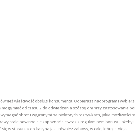
 i również właściwość obsługi konsumenta. Odbierasz nadprogram i wybier
ze mogą mieć od czasu 2 do odwiedzenia szóstej dni przy zastosowanie b
 też wymagać obrotu wygranymi na niektórych rozrywkach, jakie możliwości 
awy stale powinno się zapoznać się wraz z regulaminem bonusu, ażeby u
ię w stosunku do kasyna jak i również zabawy, w całej którą istnieją