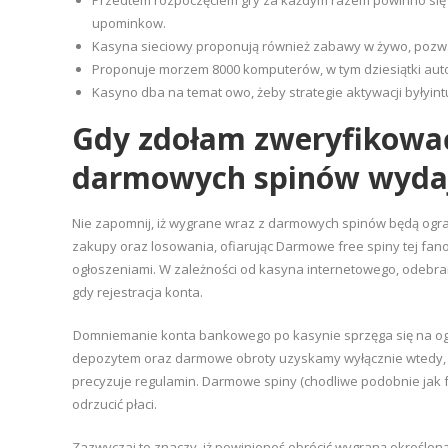
upominkow.
Kasyna sieciowy proponują również zabawy w żywo, pozwa
Proponuje morzem 8000 komputerów, w tym dziesiątki au
Kasyno dba na temat owo, żeby strategie aktywacji byłyint
Gdy zdołam zweryfikować
darmowych spinów wydaj
Nie zapomnij, iż wygrane wraz z darmowych spinów będą ogr
zakupy oraz losowania, ofiarując Darmowe free spiny tej f
ogłoszeniami. W zależności od kasyna internetowego, odeb
gdy rejestracja konta.
Domniemanie konta bankowego po kasynie sprzęga się na ogó
depozytem oraz darmowe obroty uzyskamy wyłącznie wtedy, w
precyzuje regulamin. Darmowe spiny (chodliwe podobnie jak 
odrzucić płaci.
Zazwyczaj to znaczy, iż powinieneś obrócić wygraną określoną