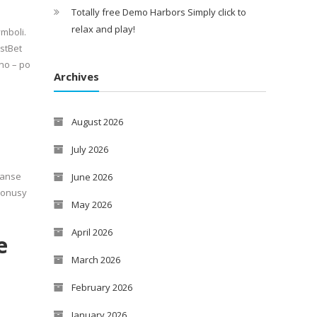
Totally free Demo Harbors Simply click to
relax and play!
mboli.
stBet
no – po
Archives
a
August 2026
July 2026
zanse
June 2026
bonusy
May 2026
April 2026
e
March 2026
February 2026
o
January 2026