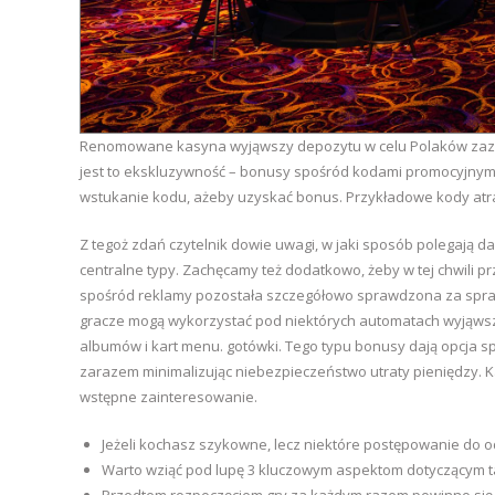
Renomowane kasyna wyjąwszy depozytu w celu Polaków zazwy
jest to ekskluzywność – bonusy spośród kodami promocyjnymi b
wstukanie kodu, ażeby uzyskać bonus. Przykładowe kody at
Z tegoż zdań czytelnik dowie uwagi, w jaki sposób polegają 
centralne typy. Zachęcamy też dodatkowo, żeby w tej chwili p
spośród reklamy pozostała szczegółowo sprawdzona za spra
gracze mogą wykorzystać pod niektórych automatach wyjąwsz
albumów i kart menu. gotówki. Tego typu bonusy dają opcja s
zarazem minimalizując niebezpieczeństwo utraty pieniędzy. 
wstępne zainteresowanie.
Jeżeli kochasz szykowne, lecz niektóre postępowanie do od
Warto wziąć pod lupę 3 kluczowym aspektom dotyczącym ta
Przedtem rozpoczęciem gry za każdym razem powinno się 