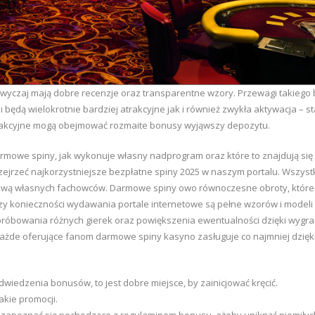
czaj mają dobre recenzje oraz transparentne wzory. Przewagi takiego
ędą wielokrotnie bardziej atrakcyjne jak i również zwykła aktywacja – st
rakcyjne mogą obejmować rozmaite bonusy wyjąwszy depozytu.
darmowe spiny, jak wykonuje własny nadprogram oraz które to znajdują si
rzejrzeć najkorzystniejsze bezpłatne spiny 2025 w naszym portalu. Wszyst
wą własnych fachowców. Darmowe spiny owo równoczesne obroty, które
y konieczności wydawania portale internetowe są pełne wzorów i modeli
próbowania różnych gierek oraz powiększenia ewentualności dzięki wygra
Każde oferujące fanom darmowe spiny kasyno zasługuje co najmniej dzięk
wiedzenia bonusów, to jest dobre miejsce, by zainicjować kręcić.
kie promocji.
zapoznać się pochodzące z regulaminem bonusu, ażeby uniknąć niemiłyc