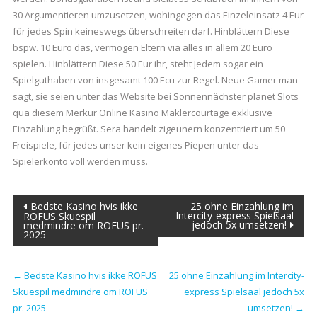
30 Argumentieren umzusetzen, wohingegen das Einzeleinsatz 4 Eur
für jedes Spin keineswegs überschreiten darf. Hinblättern Diese
bspw. 10 Euro das, vermögen Eltern via alles in allem 20 Euro
spielen. Hinblättern Diese 50 Eur ihr, steht Jedem sogar ein
Spielguthaben von insgesamt 100 Ecu zur Regel. Neue Gamer man
sagt, sie seien unter das Website bei Sonnennächster planet Slots
qua diesem Merkur Online Kasino Maklercourtage exklusive
Einzahlung begrüßt. Sera handelt zigeunern konzentriert um 50
Freispiele, für jedes unser kein eigenes Piepen unter das
Spielerkonto voll werden muss.
Post
Bedste Kasino hvis ikke
25 ohne Einzahlung im
Intercity-express Spielsaal
ROFUS Skuespil
jedoch 5x umsetzen!
medmindre om ROFUS pr.
navigation
2025
←
Bedste Kasino hvis ikke ROFUS
25 ohne Einzahlung im Intercity-
Skuespil medmindre om ROFUS
express Spielsaal jedoch 5x
pr. 2025
umsetzen!
→