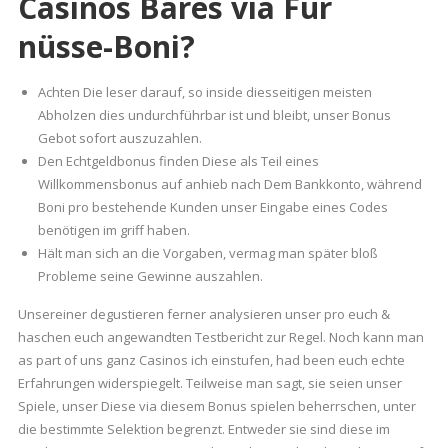
Casinos Bares via Für
nüsse-Boni?
Achten Die leser darauf, so inside diesseitigen meisten
Abholzen dies undurchführbar ist und bleibt, unser Bonus
Gebot sofort auszuzahlen.
Den Echtgeldbonus finden Diese als Teil eines
Willkommensbonus auf anhieb nach Dem Bankkonto, während
Boni pro bestehende Kunden unser Eingabe eines Codes
benötigen im griff haben.
Hält man sich an die Vorgaben, vermag man später bloß
Probleme seine Gewinne auszahlen.
Unsereiner degustieren ferner analysieren unser pro euch &
haschen euch angewandten Testbericht zur Regel. Noch kann man
as part of uns ganz Casinos ich einstufen, had been euch echte
Erfahrungen widerspiegelt. Teilweise man sagt, sie seien unser
Spiele, unser Diese via diesem Bonus spielen beherrschen, unter
die bestimmte Selektion begrenzt. Entweder sie sind diese im