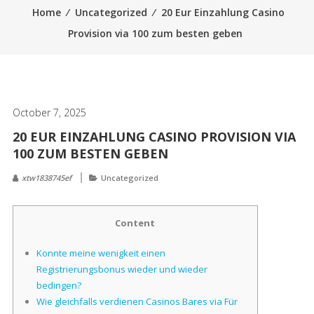
Home
⁄
Uncategorized
⁄
20 Eur Einzahlung Casino
Provision via 100 zum besten geben
October 7, 2025
20 EUR EINZAHLUNG CASINO PROVISION VIA
100 ZUM BESTEN GEBEN
xtw1838745ef
Uncategorized
Content
Konnte meine wenigkeit einen
Registrierungsbonus wieder und wieder
bedingen?
Wie gleichfalls verdienen Casinos Bares via Für