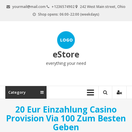
Skip
yourmail@mail.com
+1236574902
242 West Main street, Ohio
to
Shop opens: 06:00-22:00 (weekdays)
content
eStore
everything your need
Category
20 Eur Einzahlung Casino
Provision Via 100 Zum Besten
Geben