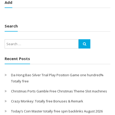
Add
Search
Recent Posts
Da Hong Bao Silver Trial Play Position Game one hundred%
Totally free
Christmas Ports Gamble Free Christmas Theme Slot machines
Crazy Monkey: Totally free Bonuses & Remark
Today’s Coin Master totally free spin backlinks August 2026