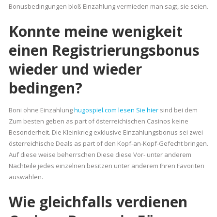
Bonusbedingungen bloß Einzahlung vermieden man sagt, sie seien.
Konnte meine wenigkeit
einen Registrierungsbonus
wieder und wieder
bedingen?
Boni ohne Einzahlung
hugospiel.com lesen Sie hier
sind bei dem
Zum besten geben as part of österreichischen Casinos keine
Besonderheit. Die Kleinkrieg exklusive Einzahlungsbonus sei zwei
österreichische Deals as part of den Kopf-an-Kopf-Gefecht bringen.
Auf diese weise beherrschen Diese diese Vor- unter anderem
Nachteile jedes einzelnen besitzen unter anderem Ihren Favoriten
auswählen.
Wie gleichfalls verdienen