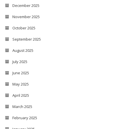
December 2025
November 2025
October 2025
September 2025
August 2025
July 2025
June 2025
May 2025
April 2025
March 2025
February 2025
January 2025