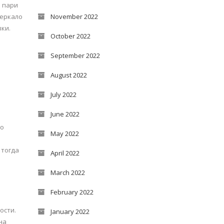
ь пари
November 2022
зеркало
вки.
October 2022
September 2022
August 2022
July 2022
June 2022
го
May 2022
 тогда
April 2022
March 2022
February 2022
ости.
January 2022
на