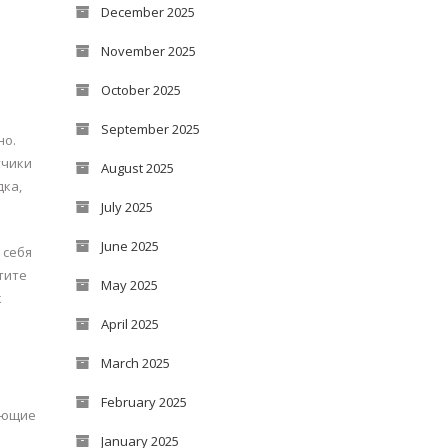
December 2025
November 2025
October 2025
September 2025
но.
тчики
August 2025
дка,
July 2025
June 2025
 себя
тите
May 2025
к
April 2025
March 2025
February 2025
сующие
January 2025