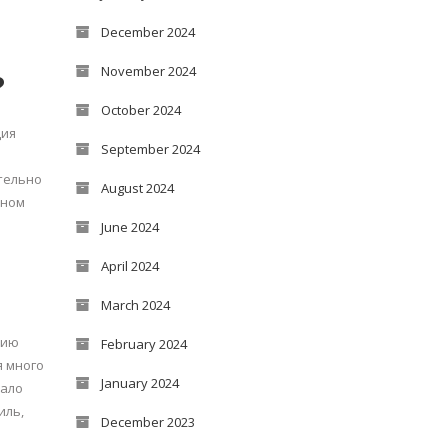
December 2024
November 2024
?
October 2024
ция
September 2024
тельно
August 2024
ьном
June 2024
April 2024
March 2024
цию
February 2024
я много
January 2024
кало
иль,
December 2023