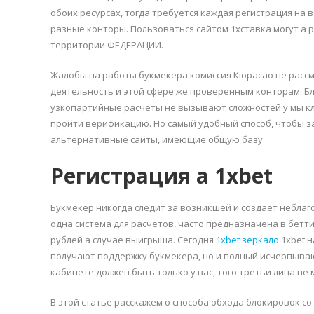
обоих ресурсах, тогда требуется каждая регистрация на 
разные конторы. Пользоваться сайтом 1хставка могут а 
территории ФЕДЕРАЦИИ.
Жалобы на работы букмекера комиссия Кюрасао не рассм
деятельность и этой сфере же проверенным конторам. Б
узкопартийные расчеты не вызывают сложностей у мы кли
пройти верификацию. Но самый удобный способ, чтобы за
альтернативные сайты, имеющие общую базу.
Регистрация а 1xbet
Букмекер никогда следит за возникшей и создает неблаг
одна система для расчетов, часто предназначена в беттин
рублей а случае выигрыша. Сегодня
1xbet зеркало
1xbet н
получают поддержку букмекера, но и полный исчерпываю
кабинете должен быть только у вас, того третьи лица не
В этой статье расскажем о способа обхода блокировок 