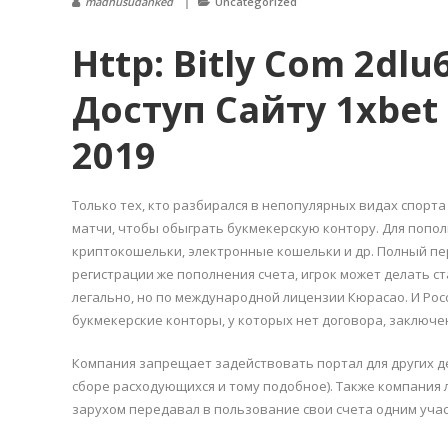
madhusudanked
Uncategorized
Http: Bitly Com 2dl
Доступ Сайту 1xbet
2019
Только тех, кто разбирался в непопулярных видах спорта
матчи, чтобы обыграть букмекерскую контору. Для попол
криптокошельки, электронные кошельки и др. Полный пер
регистрации же пополнения счета, игрок может делать ст
легально, но по международной лицензии Кюрасао. И Росс
букмекерские конторы, у которых нет договора, заключен
Компания запрещает задействовать портал для других д
сборе расходующихся и тому подобное). Также компания 
зарухом передавал в пользование свои счета одним уча