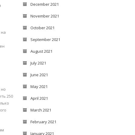
December 2021
и
November 2021
October 2021
 на
September 2021
жен
August 2021
July 2021
June 2021
May 2021
 но
еть 250
April 2021
олько
March 2021
ого
February 2021
ам
January 2021