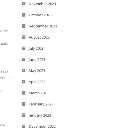
November 2023
October 2023
September 2023
воими
August 2023
ный.
July 2023
June 2023
May 2023
иться
ченные
April 2023
вы
March 2023
February 2023
January 2023
рыш.
December 2022