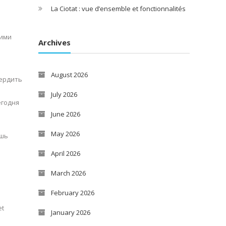
La Ciotat : vue d’ensemble et fonctionnalités
кими
Archives
August 2026
вердить
July 2026
егодня
June 2026
May 2026
ешь
April 2026
March 2026
February 2026
et
January 2026