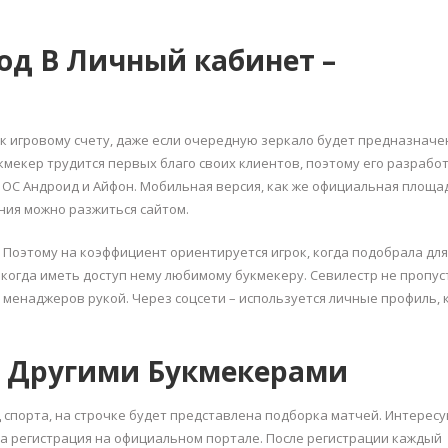
ход В Личный кабинет –
 к игровому счету, даже если очередную зеркало будет предназначе
кмекер трудится первых благо своих клиентов, поэтому его разрабо
ОС Андроид и Айфон. Мобильная версия, как же официальная площа
ния можно разжиться сайтом.
 Поэтому на коэффициент ориентируется игрок, когда подобрала для
когда иметь доступ нему любимому букмекеру. Севилестр не пропус
 менаджеров рукой. Через соцсети – используется личные профиль, 
д Другими Букмекерами
 спорта, на строчке будет представлена подборка матчей. Интере
ма регистрация на официальном портале. После регистрации каждый