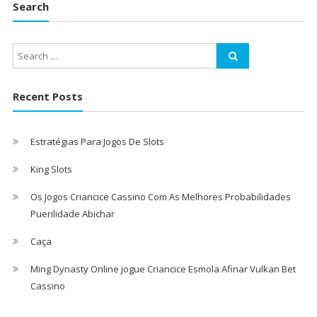
Search
Recent Posts
Estratégias Para Jogos De Slots
King Slots
Os Jogos Criancice Cassino Com As Melhores Probabilidades
Puerilidade Abichar
Caça
Ming Dynasty Online jogue Criancice Esmola Afinar Vulkan Bet
Cassino