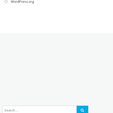
WordPress.org