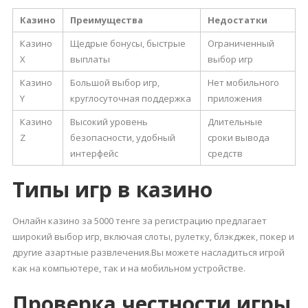
Казино
Преимущества
Недостатки
Казино
Щедрые бонусы, быстрые
Ограниченный
X
выплаты
выбор игр
Казино
Большой выбор игр,
Нет мобильного
Y
круглосуточная поддержка
приложения
Казино
Высокий уровень
Длительные
Z
безопасности, удобный
сроки вывода
интерфейс
средств
Типы игр в казино
Онлайн казино за 5000 тенге за регистрацию предлагает
широкий выбор игр, включая слоты, рулетку, блэкджек, покер и
другие азартные развлечения.Вы можете насладиться игрой
как на компьютере, так и на мобильном устройстве.
Проверка честности игры