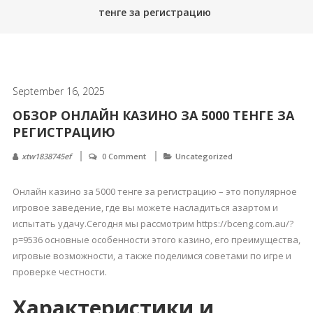
тенге за регистрацию
September 16, 2025
ОБЗОР ОНЛАЙН КАЗИНО ЗА 5000 ТЕНГЕ ЗА
РЕГИСТРАЦИЮ
xtw1838745ef
0 Comment
Uncategorized
Онлайн казино за 5000 тенге за регистрацию – это популярное
игровое заведение, где вы можете насладиться азартом и
испытать удачу.Сегодня мы рассмотрим https://bceng.com.au/?
p=9536 основные особенности этого казино, его преимущества,
игровые возможности, а также поделимся советами по игре и
проверке честности.
Характеристики и