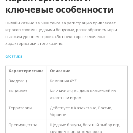
ключевые особенности
Онлайн казино за 5000 тенге за регистрацию привлекает
игроков своими щедрыми бонусами, разнообразием игр и
высоким уровнем сервиса.Вот некоторые ключевые
характеристики этого казино:
слоттика
Характеристика
Описание
Владелец
Компания XYZ
Лицензия
№123456789, выдана Комиссией по
азартным играм
Территории
Действует в Казахстане, России,
Украине
Преимущества
Щедрые бонусы, богатый выбор игр,
круглосуточная поддержка