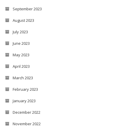
September 2023
August 2023
July 2023
June 2023
May 2023
April 2023
March 2023
February 2023
January 2023
December 2022
November 2022