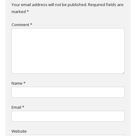
Your email address will not be published.
Required fields are
marked
*
Comment
*
Name
*
Email
*
Website