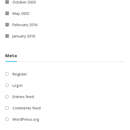
October 2020
May 2020
February 2016
January 2016
Meta
Register
Log in
Entries feed
Comments feed
WordPress.org