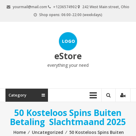
Skip
yourmail@mail.com
+1236574902
242 West Main street, Ohio
to
Shop opens: 06:00-22:00 (weekdays)
content
eStore
everything your need
Category
50 Kosteloos Spins Buiten
Betaling ️ Slachtmaand 2025
Home
⁄
Uncategorized
⁄
50 Kosteloos Spins Buiten