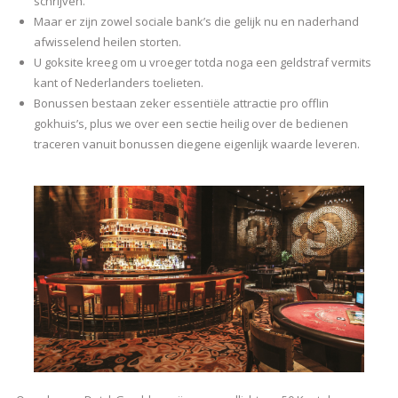
schrijven.
Maar er zijn zowel sociale bank’s die gelijk nu en naderhand
afwisselend heilen storten.
U goksite kreeg om u vroeger totda noga een geldstraf vermits
kant of Nederlanders toelieten.
Bonussen bestaan zeker essentiële attractie pro offlin
gokhuis’s, plus we over een sectie heilig over de bedienen
traceren vanuit bonussen diegene eigenlijk waarde leveren.