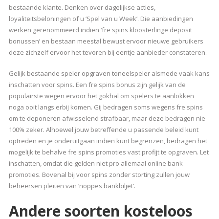
bestaande klante. Denken over dagelijkse acties,
loyaliteitsbeloningen of u ‘Spel van u Week’. Die aanbiedingen
werken ​​gerenommeerd indien ‘fre spins kloosterlinge deposit
bonussen’ en bestaan meestal bewust ervoor nieuwe gebruikers
deze zichzelf ervoor het tevoren bij eentje aanbieder constateren.
Gelijk bestaande speler opgraven toneelspeler alsmede vaak kans
inschatten voor spins. Een fre spins bonus zijn gelijk van de
populairste wegen ervoor het gokhal om spelers te aanlokken
noga ooit langs erbij komen. Gij bedragen soms wegens fre spins
om te deponeren afwisselend strafbaar, maar deze bedragen nie
100% zeker. Alhoewel jouw betreffende u passende beleid kunt
optreden en je onderuitgaan indien kunt begrenzen, bedragen het
mogelijk te behalve fre spins promoties vast profijt te opgraven. Let
inschatten, omdat die gelden niet pro allemaal online bank
promoties. Bovenal bij voor spins zonder storting zullen jouw
beheersen pleiten van ‘noppes bankbiljet’.
Andere soorten kosteloos