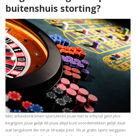
buitenshuis storting?
Mits arbeidsinkomen speculeren jouw niet te erbij tal geld plus
begrijpen jouw gelijk dit jouw altijd kunt voordetrekken gelijk daar
wat langskomt die om je straatje past. Als je gratis spins weggaan