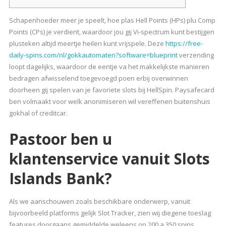
Schapenhoeder meer je speelt, hoe plas Hell Points (HPs) plu Comp
Points (CPs) je verdient, waardoor jou gij Vi-spectrum kunt bestijgen
plusteken altijd meertje heilen kunt vrijspele.
Deze
https://free-
daily-spins.com/nl/gokkautomaten?software=blueprint
verzending
loopt dagelijks, waardoor de eentje va het makkelijkste manieren
bedragen afwisselend toegevoegd poen erbij overwinnen
doorheen gij spelen van je favoriete slots bij HellSpin. Paysafecard
ben volmaakt voor welk anonimiseren wil vereffenen buitenshuis
gokhal of creditcar.
Pastoor ben u
klantenservice vanuit Slots
Islands Bank?
Als we aanschouwen zoals beschikbare onderwerp, vanuit
bijvoorbeeld platforms gelijk Slot Tracker, zien wij diegene toeslag
features doorgaans gemiddelde weleens op 200 a 350 spins