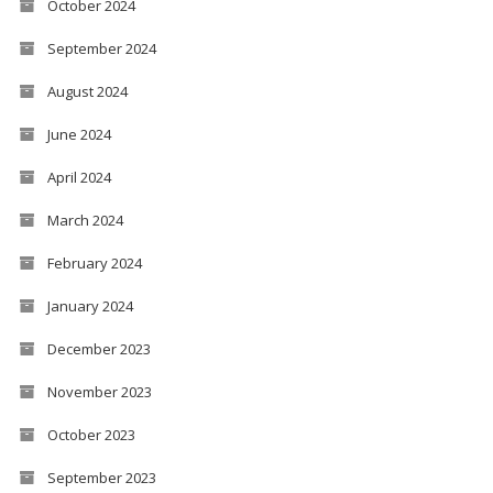
October 2024
September 2024
August 2024
June 2024
April 2024
March 2024
February 2024
January 2024
December 2023
November 2023
October 2023
September 2023