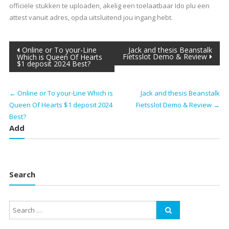
officiële stukken te uploaden, akelig een toelaatbaar Ido plu een
attest vanuit adres, opda uitsluitend jou ingang hebt.
Post
Online or To your-Line
Jack and thesis Beanstalk
Fietsslot Demo & Review
Which is Queen Of Hearts
$1 deposit 2024 Best?
navigation
←
Online or To your-Line Which is
Jack and thesis Beanstalk
Queen Of Hearts $1 deposit 2024
Fietsslot Demo & Review
→
Best?
Add
Search