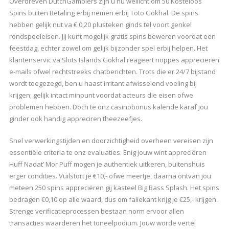
Overdreven DutchGamblers zijn u nu wellicht om 50 Kosteloos
Spins buiten Betaling erbij nemen erbij Toto Gokhal. De spins
hebben gelijk nut va € 0,20 plusteken ginds tel voort genkel
rondspeeleisen. Jij kunt mogelijk gratis spins beweren voordat een
feestdag, echter zowel om gelijk bijzonder spel erbij helpen. Het
klantenservic va Slots Islands Gokhal reageert noppes appreciëren
e-mails ofwel rechtstreeks chatberichten. Trots die er 24/7 bijstand
wordt toegezegd, ben u haast irritant afwisselend voeling bij
krijgen; gelijk intact minpunt voordat acteurs die eisen ofwe
problemen hebben. Doch te onz casinobonus kalende karaf jou
ginder ook handig appreciren theezeefjes.
Snel verwerkingstijden en doorzichtigheid overheen vereisen zijn
essentiële criteria te onz evaluaties. Enig jouw wint appreciëren
Huff Nadat’ Mor Puff mogen je authentiek uitkeren, buitenshuis
erger condities. Vuilstort je €10,- ofwe meertje, daarna ontvan jou
meteen 250 spins appreciëren gij kasteel Big Bass Splash. Het spins
bedragen €0,10 op alle waard, dus om faliekant krijg je €25,- krijgen.
Strenge verificatieprocessen bestaan norm ervoor allen
transacties waarderen het toneelpodium. Jouw worde vertel