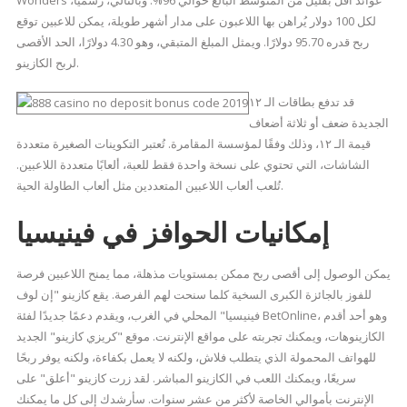
Wonders عوائد أقل بقليل من المتوسط ​​البالغ حوالي 96%. وبالتالي، رسميًا،
لكل 100 دولار يُراهن بها اللاعبون على مدار أشهر طويلة، يمكن للاعبين توقع
ربح قدره 95.70 دولارًا. ويمثل المبلغ المتبقي، وهو 4.30 دولارًا، الحد الأقصى
لربح الكازينو.
قد تدفع بطاقات الـ ١٢
الجديدة ضعف أو ثلاثة أضعاف
قيمة الـ ١٢، وذلك وفقًا لمؤسسة المقامرة. تُعتبر التكوينات الصغيرة متعددة
الشاشات، التي تحتوي على نسخة واحدة فقط للعبة، ألعابًا متعددة اللاعبين.
تُلعب ألعاب اللاعبين المتعددين مثل ألعاب الطاولة الحية.
إمكانيات الحوافز في فينيسيا
يمكن الوصول إلى أقصى ربح ممكن بمستويات مذهلة، مما يمنح اللاعبين فرصة
للفوز بالجائزة الكبرى السخية كلما سنحت لهم الفرصة. يقع كازينو "إن لوف
فينيسيا" المحلي في الغرب، ويقدم دعمًا جديدًا لفئة BetOnline، وهو أحد أقدم
الكازينوهات، ويمكنك تجربته على مواقع الإنترنت. موقع "كريزي كازينو" الجديد
للهواتف المحمولة الذي يتطلب فلاش، ولكنه لا يعمل بكفاءة، ولكنه يوفر ربحًا
سريعًا، ويمكنك اللعب في الكازينو المباشر. لقد زرت كازينو "أعلق" على
الإنترنت بأموالي الخاصة لأكثر من عشر سنوات. سأرشدك إلى كل ما يمكنك