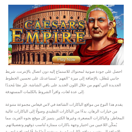
احصل على جودة صوتية لمحتواك للاستماع إليه دون اتصال بالإنترنت. شريط
جانبي مُفعّل، بالإضافة إلى ميزة "الفهم" لمساعدتك على تحسين الخطوط
الجديدة التي تُفهم من خلال اللون الجديد على باقي الشاشة. غيّر نصًا مُحددًا
إلى عدة لغات، واقرأ الشروط بالكلمات المستهدفة.
يقدم هذا النوع من مواقع الباكارات الشائعة في لاس فيغاس مجموعة متنوعة
من خيارات الرهان، بدءًا من الباكارات التقليدي وصولًا إلى الباكارات عالية
المخاطر، والباكارات المصغرة، وغيرها الكثير. يتميز كل موقع بجوه الفريد، مما
يُمكّن اللاعبين من اختيار وجهة باكارات ممتازة تُناسب ذوقهم وتفضيلاتهم.
بالإضافة إلى تقديم مواقع باكارات مُدربة، سنقدم أيضًا طرقًا احترافية لتجربة