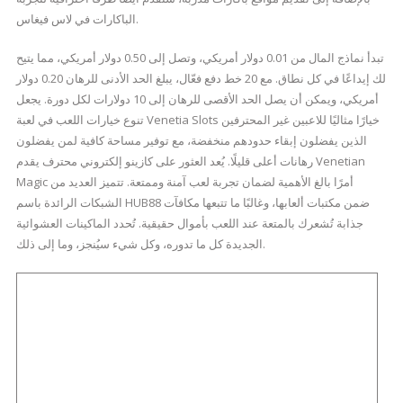
الباكارات في لاس فيغاس.
تبدأ نماذج المال من 0.01 دولار أمريكي، وتصل إلى 0.50 دولار أمريكي، مما يتيح
لك إيداعًا في كل نطاق. مع 20 خط دفع فعّال، يبلغ الحد الأدنى للرهان 0.20 دولار
أمريكي، ويمكن أن يصل الحد الأقصى للرهان إلى 10 دولارات لكل دورة. يجعل
تنوع خيارات اللعب في لعبة Venetia Slots خيارًا مثاليًا للاعبين غير المحترفين
الذين يفضلون إبقاء حدودهم منخفضة، مع توفير مساحة كافية لمن يفضلون
رهانات أعلى قليلًا. يُعد العثور على كازينو إلكتروني محترف يقدم Venetian
Magic أمرًا بالغ الأهمية لضمان تجربة لعب آمنة وممتعة. تتميز العديد من
الشبكات الرائدة باسم HUB88 ضمن مكتبات ألعابها، وغالبًا ما تتبعها مكافآت
جذابة تُشعرك بالمتعة عند اللعب بأموال حقيقية. تُحدد الماكينات العشوائية
الجديدة كل ما تدوره، وكل شيء سيُنجز، وما إلى ذلك.