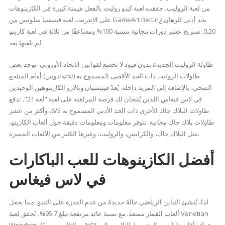
من لعبة الروليت، حققت لعبة كينو روليت بالفعل هيمنة كبيرة في الكازينوهات
على الإنترنت. لعبة فينيسيا سلوتس من GameArt Betting بحد أدنى للرهان
0.20.
ستربح عشر دورات مجانية بنسبة 100% ومضاعفًا من ثلاثة في لعبة كازينو
لم نلعبها بعد.
طاولة الروليت الجديدة بدون قيود لا تخضع لقوانين الاتحاد الأوروبي. توجد بعض
طاولات الروليت ذات الحد الأقصى المسموح به (ثلاثة/دوس) أمام المنتجع
الصحي، بالإضافة إلى المزيد داخله. يُعدّ فينيسيان وبالازو الكازينوهين الوحيدين
في لاس فيغاس اللذين يُتيحان لك فرصة المراهنة على لعبة "لغة 21". تدفع
طاولات البلاك جاك الأخرى ذات الحد الأدنى المسموح به 6/5، وأكثر من عشر
طاولات بلاك جاك مجانية. تتوفر معلومات ومعلومات دقيقة حول ألعاب الكازينو،
مثل البلاك جاك، والكرابس، والروليت، وغيرها الكثير من الألعاب المميزة.
أفضل الكازينوهات للعب الباكارات
في لاس فيغاس
لذا، يُنشئ التباين الرياضي حالةً جديدةً من عدم القدرة على التنبؤ، مما يجعل
ألعاب القمار ممتعة. مع نسبة عائد مرتفعة تبلغ 95.7%، تُحقق لعبة Venetian