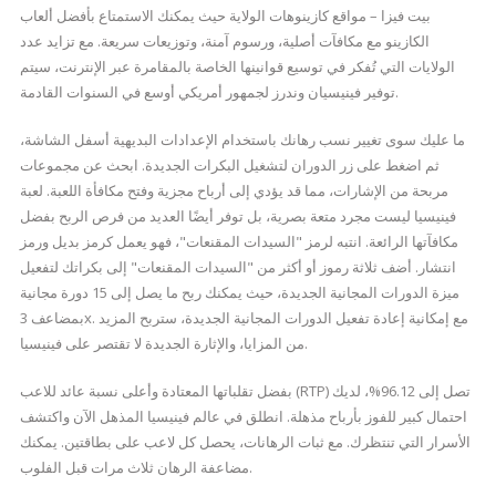
بيت فيزا – مواقع كازينوهات الولاية حيث يمكنك الاستمتاع بأفضل ألعاب
الكازينو مع مكافآت أصلية، ورسوم آمنة، وتوزيعات سريعة. مع تزايد عدد
الولايات التي تُفكر في توسيع قوانينها الخاصة بالمقامرة عبر الإنترنت، سيتم
توفير فينيسيان وندرز لجمهور أمريكي أوسع في السنوات القادمة.
ما عليك سوى تغيير نسب رهانك باستخدام الإعدادات البديهية أسفل الشاشة،
ثم اضغط على زر الدوران لتشغيل البكرات الجديدة. ابحث عن مجموعات
مربحة من الإشارات، مما قد يؤدي إلى أرباح مجزية وفتح مكافأة اللعبة. لعبة
فينيسيا ليست مجرد متعة بصرية، بل توفر أيضًا العديد من فرص الربح بفضل
مكافآتها الرائعة. انتبه لرمز "السيدات المقنعات"، فهو يعمل كرمز بديل ورمز
انتشار. أضف ثلاثة رموز أو أكثر من "السيدات المقنعات" إلى بكراتك لتفعيل
ميزة الدورات المجانية الجديدة، حيث يمكنك ربح ما يصل إلى 15 دورة مجانية
بمضاعف 3x. مع إمكانية إعادة تفعيل الدورات المجانية الجديدة، ستربح المزيد
من المزايا، والإثارة الجديدة لا تقتصر على فينيسيا.
بفضل تقلباتها المعتادة وأعلى نسبة عائد للاعب (RTP) تصل إلى 96.12%، لديك
احتمال كبير للفوز بأرباح مذهلة. انطلق في عالم فينيسيا المذهل الآن واكتشف
الأسرار التي تنتظرك. مع ثبات الرهانات، يحصل كل لاعب على بطاقتين. يمكنك
مضاعفة الرهان ثلاث مرات قبل الفلوب.