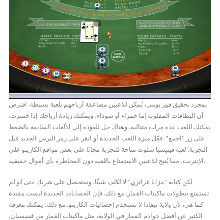
بمجرد تحقيق فوز يومي، يُمكن للاعبين مضاعفة أرباحهم بلعبة بسيطة. افترض
أن البطاقات المقلوبة إما حمراء أو سوداء، ويمكنك زيادة أرباحك إذا خسرت.
يمكنك اللعب عدة مرات متتالية، وهناك حل للعودة إلى الألعاب السابقة بالضغط
على زر "اجمع". فعّل ميزة اللعب الجديدة أو انقر على رمز الترس الجديد قبل
التجربة. لعبة فينيسيا سلوت متاحة للتجربة مجانًا على بعض مواقع الكازينو على
الإنترنت، مما يُتيح للاعبين الاستمتاع باللعبة دون المخاطرة بأي أموال حقيقية.
لكن كتابة "مزايا غراتزي" لا تُكلف شيئًا، وستحصل على شريك حتى لو لم
تستمتع ببطولات ماكينات القمار. مع ذلك، فإن الحسابات الجديدة ليست مفيدة
كما هي، لأن ولاية نيفادا لا تستخدم إحصائيات الكازينو. مع ذلك، يمكنك معرفة
الكثير عن أفضل خوادم القمار في الولاية، مثل ماكينات القمار من فينيسيان.