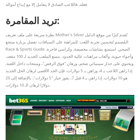
فعله، فاللاعب الصادق لا يتعامل إلا مع إيداع أمواله.
تريد المقامرة:
نظرة سريعة على ملف تعريف Mother's Silver تُقدم كنزًا من موقع الدليل
المُصمم لتحسين تجربة اللعب. للمراهنة على السباقات، تفضل بزيارة منتجع
Race & Sports Guide الصحي. استمتع بشاشات مخصصة، وكراسي فاخرة،
وأجواء حيوية، وألعاب مراهنات عالية الحدود. يتسع الملعب الجديد لـ 100 مقعد،
ويحتوي على جدار سينمائي ضخم، ورهان "فوق الرفض"، ومنتجات داخل اللعبة.
إذا راهن اللاعب بـ 4، وراهن بـ 5 دولارات، فإن الحد الأقصى لرهان الحل الجديد
هو 10 دولارات. إذا راهن بـ 4 قبل 7، يفوز خيار "5 دولارات"، بالإضافة إلى 20
دولارًا لرهان الـ 10 دولارات.