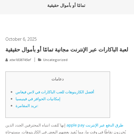
تمامًا أو بأموال حقيقية
October 6, 2025
لعبة الباكارات عبر الإنترنت مجانية تمامًا أو بأموال حقيقية
xtw1838745ef
Uncategorized
دعامات
أفضل الكازينوهات للعب الباكارات في لاس فيغاس
إمكانيات الحوافز في فينيسيا
تريد المقامرة:
apple pay طرق الدفع عبر الإنترنت
إنها تُلفت انتباه المحترفين الجدد الذين
يُحرزون نقاطًا في وقت ما، مما يُفيد بعضهم البعض في الكازينوهات. مستوحاة